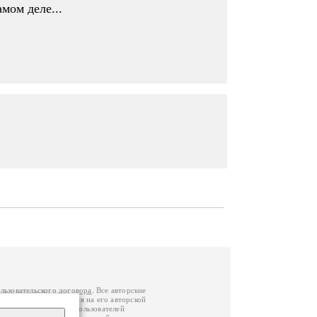
амом деле...
льзовательского договора
. Все авторские
у вы можете обратиться на его авторской
й Федерации
. Данные пользователей