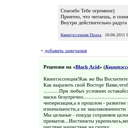
Спасибо Тебе огромное)
Приятно, что читаешь, и пони
Внутри действительно радуга
Квинтэссенция Праха
10.06.2011 0
+
добавить замечания
Рецензия на «
Black Acid
» (
Квинтэсс
Квинтэссенция!Как же Вы Восхитите
Как выразить свой Восторг Вами,чтобы 
...........При любых условиях остава
маски безупречно..........................
чипиризация,а в прошлом - развитие
изначальности,а не зашлакованности Н
Мы цельные - покуда сохраняем цело
приматов...Инстинкты укрепились,мо
шествие,нашествие на глотку...