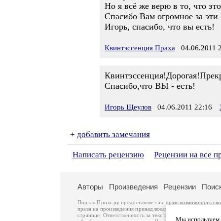
Но я всё же верю в то, что это
Спасибо Вам огромное за эти 
Игорь, спасибо, что вы есть!
Квинтэссенция Праха
04.06.2011 2
Квинтэссенция!Дорогая!Прек
Спасибо,что ВЫ - есть!
Игорь Щеулов
04.06.2011 22:16
+
добавить замечания
Написать рецензию
Рецензии на все п
Авторы
Произведения
Рецензии
Поис
Портал Проза.ру предоставляет авторам возможность св
права на произведения принадлежат авторам и охраняют
странице. Ответственность за тексты произведений авто
Мы используем ф