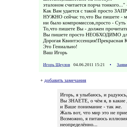
эталоном считается порча тонкого..." 
Как Вам удается с такой просто ЗА
НУЖНО сейчас то,что Вы пишете - ми
ни было компромиссов,просто - Суть 
То,что пишете Вы - должен прочитат
Вы пишете просто НЕОБХОДИМО для
Дорогая Квинтэссенция!Прекрасная 
Это Гениально!
Ваш Игорь
Игорь Щеулов
04.06.2011 15:21
•
Заяв
+
добавить замечания
Игорь, я улыбаюсь, и радуюсь
Вы ЗНАЕТЕ, о чём я, в какие 
и Ваше понимание - так же.
Жаль вот, что мир это не прие
Возможно, я питаюсь иллюзиям
неопределённо...