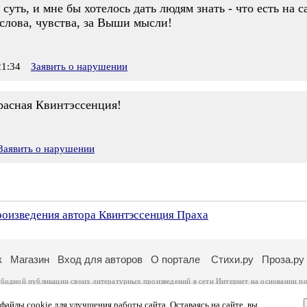
 суть, и мне бы хотелось дать людям знать - что есть на с
слова, чувства, за Выши мысли!
1:34
Заявить о нарушении
расная Квинтэссенция!
Заявить о нарушении
роизведения автора Квинтэссенция Праха
к
Магазин
Вход для авторов
О портале
Стихи.ру
Проза.ру
ободной публикации своих литературных произведений в сети Интернет на основании
по
ся
законом
. Перепечатка произведений возможна только с согласия его автора, к котором
ры несут самостоятельно на основании
правил публикации
и
законодательства Российско
айлы cookie для улучшения работы сайта. Оставаясь на сайте, вы