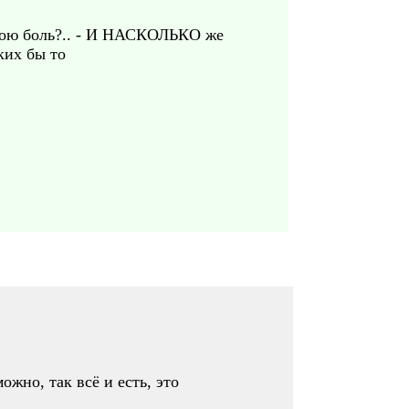
мою боль?.. - И НАСКОЛЬКО же
ких бы то
жно, так всё и есть, это