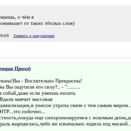
маешь, о чём я
 оживыает от таких тёплых слов)
9:09
Заявить о нарушении
енция Праха
)
льны!Вы - Восхительно Прекрасны!
Вы ощутили его силу?.. - ".........
йся собой,даже если умеешь носить
.....Вдали маячит массовая
 цивилизации,в унисон утраты связи с тем самым миром.
ТР...это побочно...
стность,покуда еще синхронизируемся с искомым дном,д
раль выродилась,либо же изначально ходила под маской.