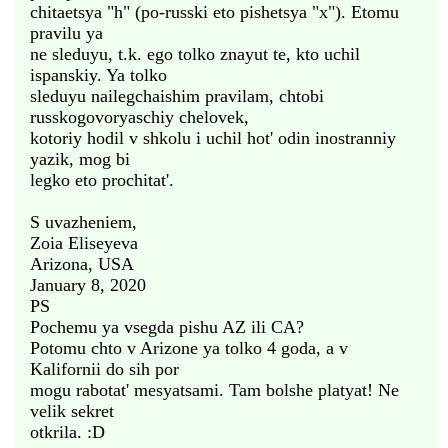
chitaetsya "h" (po-russki eto pishetsya "x"). Etomu
pravilu ya
ne sleduyu, t.k. ego tolko znayut te, kto uchil
ispanskiy. Ya tolko
sleduyu nailegchaishim pravilam, chtobi
russkogovoryaschiy chelovek,
kotoriy hodil v shkolu i uchil hot' odin inostranniy
yazik, mog bi
legko eto prochitat'.
S uvazheniem,
Zoia Eliseyeva
Arizona, USA
January 8, 2020
PS
Pochemu ya vsegda pishu AZ ili CA?
Potomu chto v Arizone ya tolko 4 goda, a v
Kalifornii do sih por
mogu rabotat' mesyatsami. Tam bolshe platyat! Ne
velik sekret
otkrila. :D