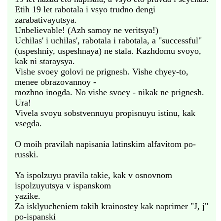
Etih 19 let rabotala i vsyo trudno dengi
zarabativayutsya.
Unbelievable! (Azh samoy ne veritsya!)
Uchilas' i uchilas', rabotala i rabotala, a "successful"
(uspeshniy, uspeshnaya) ne stala. Kazhdomu svoyo,
kak ni staraysya.
Vishe svoey golovi ne prignesh. Vishe chyey-to,
menee obrazovannoy -
mozhno inogda. No vishe svoey - nikak ne prignesh.
Ura!
Vivela svoyu sobstvennuyu propisnuyu istinu, kak
vsegda.
O moih pravilah napisania latinskim alfavitom po-
russki.
Ya ispolzuyu pravila takie, kak v osnovnom
ispolzuyutsya v ispanskom
yazike.
Za isklyucheniem takih krainostey kak naprimer "J, j"
po-ispanski