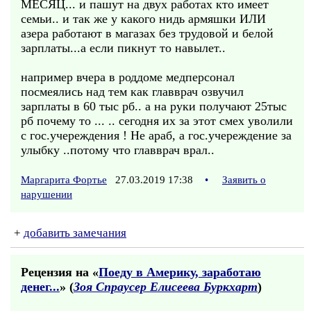
МЕСЯЦ... и пашут на двух работах кто имеет
семьи.. и так же у какого нидь армяшки ИЛИ
азера работают в магазах без трудовой и белой
зарплаты...а если пикнут то навылет..
например вчера в роддоме медперсонал
посмеялись над тем как главврач озвучил
зарплаты в 60 тыс рб.. а на руки получают 25тыс
рб почему то ... .. сегодня их за этот смех уволили
с гос.учереждения ! Не араб, а гос.учереждение за
улыбку ..потому что главврач врал..
Маргарита Фортье
27.03.2019 17:38
•
Заявить о
нарушении
+
добавить замечания
Рецензия на «
Поеду в Aмерику, заработаю
денег...
» (
Зоя Спраусер Елисеева Буркхарт
)