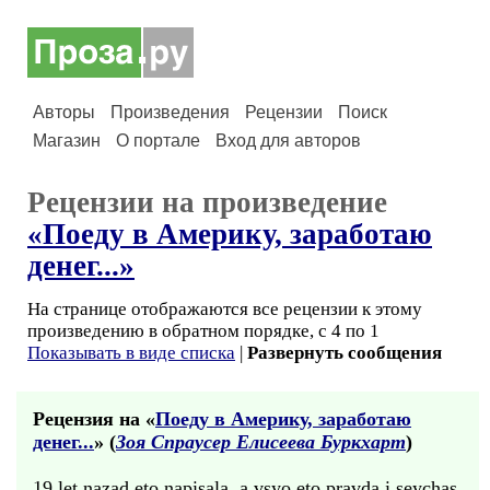
Авторы
Произведения
Рецензии
Поиск
Магазин
О портале
Вход для авторов
Рецензии на произведение
«Поеду в Aмерику, заработаю
денег...»
На странице отображаются все рецензии к этому
произведению в обратном порядке, с 4 по 1
Показывать в виде списка
|
Развернуть сообщения
Рецензия на «
Поеду в Aмерику, заработаю
денег...
» (
Зоя Спраусер Елисеева Буркхарт
)
19 let nazad eto napisala, a vsyo eto pravda i seychas.