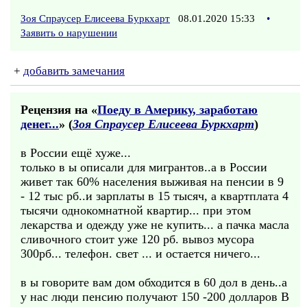
Зоя Спраусер Елисеева Буркхарт
08.01.2020 15:33
•
Заявить о нарушении
+
добавить замечания
Рецензия на «
Поеду в Aмерику, заработаю
денег...
» (
Зоя Спраусер Елисеева Буркхарт
)
в России ещё хуже...
только в ы описали для мигрантов..а в России
живет так 60% населения выживая на пенсии в 9
- 12 тыс рб..и зарплаты в 15 тысяч, а квартплата 4
тысячи однокомнатной квартир... при этом
лекарства и одежду уже не купить... а пачка масла
сливочного стоит уже 120 рб. вывоз мусора
300рб... телефон. свет ... и остается ничего...
в ы говорите вам дом обходится в 60 дол в день..а
у нас люди пенсию получают 150 -200 долларов В