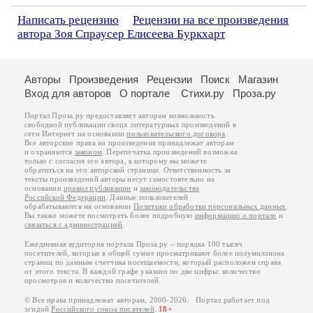
Написать рецензию
Рецензии на все произведения
автора Зоя Спраусер Елисеева Буркхарт
Авторы
Произведения
Рецензии
Поиск
Магазин
Вход для авторов
О портале
Стихи.ру
Проза.ру
Портал Проза.ру предоставляет авторам возможность
свободной публикации своих литературных произведений в
сети Интернет на основании
пользовательского договора
.
Все авторские права на произведения принадлежат авторам
и охраняются
законом
. Перепечатка произведений возможна
только с согласия его автора, к которому вы можете
обратиться на его авторской странице. Ответственность за
тексты произведений авторы несут самостоятельно на
основании
правил публикации
и
законодательства
Российской Федерации
. Данные пользователей
обрабатываются на основании
Политики обработки персональных данных
.
Вы также можете посмотреть более подробную
информацию о портале
и
связаться с администрацией
.
Ежедневная аудитория портала Проза.ру – порядка 100 тысяч
посетителей, которые в общей сумме просматривают более полумиллиона
страниц по данным счетчика посещаемости, который расположен справа
от этого текста. В каждой графе указано по две цифры: количество
просмотров и количество посетителей.
© Все права принадлежат авторам, 2000-2026. Портал работает под
эгидой
Российского союза писателей
.
18+