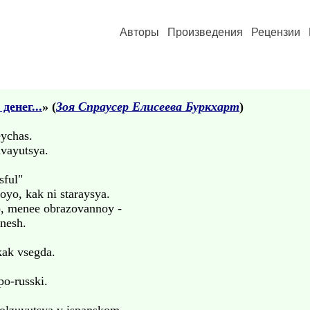
Авторы
Произведения
Рецензии
денег...
» (
Зоя Спраусер Елисеева Буркхарт
)
eychas.
ivayutsya.
sful"
oyo, kak ni staraysya.
o, menee obrazovannoy -
nesh.
kak vsegda.
po-russki.