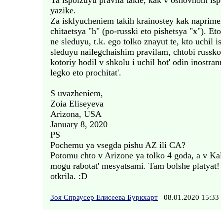
Ya ispolzuyu pravila takie, kak v osnovnom is
yazike.
Za isklyucheniem takih krainostey kak naprimer
chitaetsya "h" (po-russki eto pishetsya "x"). E
ne sleduyu, t.k. ego tolko znayut te, kto uchil i
sleduyu nailegchaishim pravilam, chtobi russk
kotoriy hodil v shkolu i uchil hot' odin inostra
legko eto prochitat'.
S uvazheniem,
Zoia Eliseyeva
Arizona, USA
January 8, 2020
PS
Pochemu ya vsegda pishu AZ ili CA?
Potomu chto v Arizone ya tolko 4 goda, a v Kal
mogu rabotat' mesyatsami. Tam bolshe platyat! 
otkrila. :D
Зоя Спраусер Елисеева Буркхарт
08.01.2020 15:3