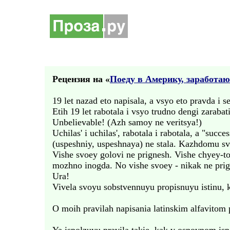
Рецензия на «
Поеду в Aмерику, заработаю 
19 let nazad eto napisala, a vsyo eto pravda i s
Etih 19 let rabotala i vsyo trudno dengi zarabat
Unbelievable! (Azh samoy ne veritsya!)
Uchilas' i uchilas', rabotala i rabotala, a "succes
(uspeshniy, uspeshnaya) ne stala. Kazhdomu sv
Vishe svoey golovi ne prignesh. Vishe chyey-t
mozhno inogda. No vishe svoey - nikak ne prig
Ura!
Vivela svoyu sobstvennuyu propisnuyu istinu, 
O moih pravilah napisania latinskim alfavitom 