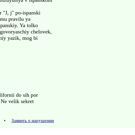
polzuyutsya v ispanskom
 "J, j" po-ispanski
tomu pravilu ya
spanskiy. Ya tolko
ogovoryaschiy chelovek,
nniy yazik, mog bi
ifornii do sih por
Ne velik sekret
3
•
Заявить о нарушении