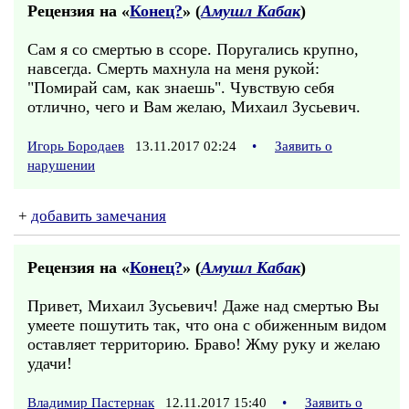
Рецензия на «
Конец?
» (
Амушл Кабак
)
Сам я со смертью в ссоре. Поругались крупно,
навсегда. Смерть махнула на меня рукой:
"Помирай сам, как знаешь". Чувствую себя
отлично, чего и Вам желаю, Михаил Зусьевич.
Игорь Бородаев
13.11.2017 02:24
•
Заявить о
нарушении
+
добавить замечания
Рецензия на «
Конец?
» (
Амушл Кабак
)
Привет, Михаил Зусьевич! Даже над смертью Вы
умеете пошутить так, что она с обиженным видом
оставляет территорию. Браво! Жму руку и желаю
удачи!
Владимир Пастернак
12.11.2017 15:40
•
Заявить о