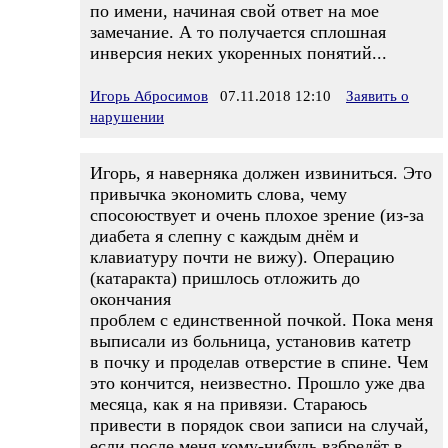
по имени, начиная свой ответ на мое
замечание. А то получается сплошная
инверсия неких укоренных понятий...
Игорь Абросимов
07.11.2018 12:10
Заявить о
нарушении
Игорь, я наверняка должен извиниться. Это
привычка экономить слова, чему
спосоюствует и очень плохое зрение (из-за
диабета я слепну с каждым днём и
клавиатуру почти не вижу). Операцию
(катаракта) пришлось отложить до
окончания
проблем с единственной почкой. Пока меня
выписали из больница, установив катетр
в почку и проделав отверстие в спине. Чем
это кончится, неизвестно. Прошло уже два
месяца, как я на привязи. Стараюсь
привести в порядок свои записи на случай,
если после меня кому-нибудь взбредёт в