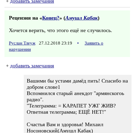
+
добавить замечания
Рецензия на «
Конец?
» (
Амушл Кабак
)
Хочется верить, что этого ещё не случилось.
Руслан Тлеуж
27.12.2018 23:19
•
Заявить о
нарушении
+
добавить замечания
Вашими бы устами дамёд пить! Спасибо на
добром слове1
Вспомнился старый анекдот "армянскогоь
радио".
"Телеграмма: = КАРАПЕТ УЖГ ЖИВ?
Ответная телеграмма; ЕЩЁ НЕТ!"
Счастья Вам и здоровья! Михаил
Носоновский(Амушл Кабак)