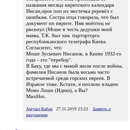
названия месяца ивритского календаря
Нисан,орое поп их местечка реревёл с
ошибкам. Сестра отца говорила, что был
документ нп иврите. Имя моёотец не
рискнул (Моше в честь дедушки моей
мамы, Т.К. был зам. парторторга
республиканского телеграфа Киева.
Согласитес, что
Моше Зусьевич Нисанов, в Киеве 1932-го
года - это "перебор".
В Баку, где мы с мамой жили после войны,
фамилия Нисанов была весьма часто
встречаемой среди горских евреев. В
Израиле тоже. Кстати, я неплохо владею
Момэ Лошн (Идиш), а Вы?
МихНос.
Амушл Кабак
27.11.2019 23:22
Заявить о
нарушении