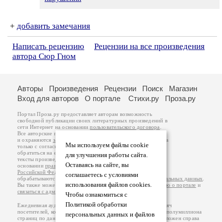
+
добавить замечания
Написать рецензию
Рецензии на все произведения
автора Сюр Гном
Авторы
Произведения
Рецензии
Поиск
Магазин
Вход для авторов
О портале
Стихи.ру
Проза.ру
Портал Проза.ру предоставляет авторам возможность
свободной публикации своих литературных произведений в
сети Интернет на основании
пользовательского договора
.
Все авторские права на произведения принадлежат авторам
и охраняются
законом
. Перепечатка произведений возможна
Мы используем файлы cookie
только с согласия его автора, к которому вы можете
обратиться на его авторской странице. Ответственность за
для улучшения работы сайта.
тексты произведений авторы несут самостоятельно на
Оставаясь на сайте, вы
основании
правил публикации
и
законодательства
Российской Федерации
. Данные пользователей
соглашаетесь с условиями
обрабатываются на основании
Политики обработки персональных данных
.
использования файлов cookies.
Вы также можете посмотреть более подробную
информацию о портале
и
связаться с администрацией
.
Чтобы ознакомиться с
Политикой обработки
Ежедневная аудитория портала Проза.ру – порядка 100 тысяч
посетителей, которые в общей сумме просматривают более полумиллиона
персональных данных и файлов
страниц по данным счетчика посещаемости, который расположен справа