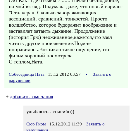
Ой! Как! Где отзывы!? ...... Начало бесподобное,
на мой взгляд. Подумала даже, что новый вариант
"Сталкера». Сколько завораживающих
ассоциаций, сравнений, тонкостей. Просто
волшебство, которое будоражит воображение и
заставляет затаить дыхание. Продолжение
(история Грю) неожиданное,кажется,что взял
читать другое произведение.Но,мне
понравилось.Возникло такое ощущение,что
фильм хороший посмотрела.
С теплом,Ната.
Собеседница Ната
15.12.2012 03:57
•
Заявить о
нарушении
+
добавить замечания
улыбаюсь.. спасибо))
Сюр Гном
15.12.2012 11:39
Заявить о
нарушении