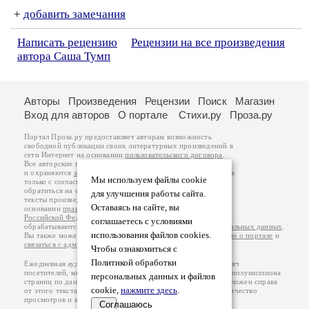
+
добавить замечания
Написать рецензию
Рецензии на все произведения
автора Саша Тумп
Авторы
Произведения
Рецензии
Поиск
Магазин
Вход для авторов
О портале
Стихи.ру
Проза.ру
Портал Проза.ру предоставляет авторам возможность
свободной публикации своих литературных произведений в
сети Интернет на основании
пользовательского договора
.
Все авторские права на произведения принадлежат авторам
и охраняются
законом
. Перепечатка произведений возможна
Мы используем файлы cookie
только с согласия его автора, к которому вы можете
обратиться на его авторской странице. Ответственность за
для улучшения работы сайта.
тексты произведений авторы несут самостоятельно на
Оставаясь на сайте, вы
основании
правил публикации
и
законодательства
Российской Федерации
. Данные пользователей
соглашаетесь с условиями
обрабатываются на основании
Политики обработки персональных данных
.
использования файлов cookies.
Вы также можете посмотреть более подробную
информацию о портале
и
связаться с администрацией
.
Чтобы ознакомиться с
Политикой обработки
Ежедневная аудитория портала Проза.ру – порядка 100 тысяч
посетителей, которые в общей сумме просматривают более полумиллиона
персональных данных и файлов
страниц по данным счетчика посещаемости, который расположен справа
cookie,
нажмите здесь
.
от этого текста. В каждой графе указано по две цифры: количество
просмотров и количество посетителей.
Соглашаюсь