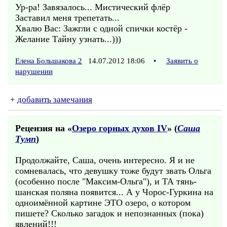
Ур-ра! Завязалось... Мистический флёр
Заставил меня трепетать...
Хвалю Вас: Зажгли с одной спички костёр -
Желание Тайну узнать...)))
Елена Большакова 2
14.07.2012 18:06
•
Заявить о
нарушении
+
добавить замечания
Рецензия на «
Озеро горных духов IV
» (
Саша
Тумп
)
Продолжайте, Саша, очень интересно. Я и не
сомневалась, что девушку тоже будут звать Ольга
(особенно после "Максим-Ольга"), и ТА тянь-
шанская поляна появится... А у Чорос-Гуркина на
одноимённой картине ЭТО озеро, о котором
пишете? Сколько загадок и непознанных (пока)
явлений!!!