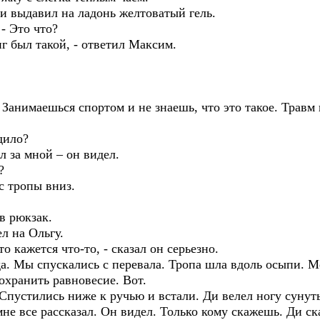
выдавил на ладонь желтоватый гель.
- Это что?
г был такой, - ответил Максим.
анимаешься спортом и не знаешь, что это такое. Травм 
дило?
 за мной – он видел.
?
с тропы вниз.
в рюкзак.
 на Ольгу.
 кажется что-то, - сказал он серьезно.
а. Мы спускались с перевала. Тропа шла вдоль осыпи. М
сохранить равновесие. Вот.
стились ниже к ручью и встали. Ди велел ногу сунуть в
не все рассказал. Он видел. Только кому скажешь. Ди ска