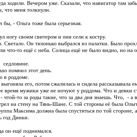
да ходили. Вечером уже. Сказали, что навигатор там заб
 что меня толкнули.
 бы, - Ольга тоже была серьезная.
ногу своим свитером и они сели к костру.
Светало. Он тихонько выбрался из палатки. Было прохл
ли что-то ещё с неба. Солнца ещё не было видно, но на 
седловине.
о помнил этот день.
 в роддоме.
оняла его, потом сжалилась и сидела рассказывала ем
ее время мужики уже не ночуют у роддома. Что и девки с
 - чтой-то за роды такие, что за два дня знаешь. Что, - а
ел на стену на Тянь-Шане. С той стороны её была Оль
группа Максима должна была спуститься по той стороне, а
 год Динки.
а он ещё поднимался.