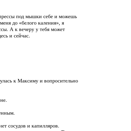
мпрессы под мышки себе и можешь
 меня до «белого каления», я
сы. А к вечеру у тебя может
десь и сейчас.
нулась к Максиму и вопросительно
не.
енным.
ет сосудов и капилляров.