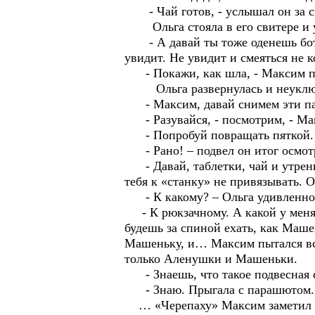
- Чай готов, - услышал он за с
Ольга стояла в его свитере и ул
- А давай ты тоже оденешь ботин
увидит. Не увидит и смеяться не к
- Покажи, как шла, - Максим под
Ольга развернулась и неуклюже
- Максим, давай снимем эти палк
- Разувайся, - посмотрим, - Мак
- Попробуй повращать пяткой. Пос
- Рано! – подвел он итог осмот
- Давай, таблетки, чай и утренн
тебя к «станку» не привязывать. О
- К какому? – Ольга удивленно 
- К рюкзачному. А какой у меня 
будешь за спиной ехать, как Маше
Машеньку, и… Максим пытался всп
только Аленушки и Машеньки.
- Знаешь, что такое подвесная си
- Знаю. Прыгала с парашютом. Я
… «Черепаху» Максим заметил за