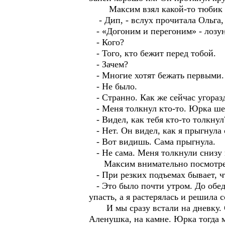
Максим взял какой-то тюбик и 
- Дип, - вслух прочитала Ольга, 
- «Догоним и перегоним» - лозун
- Кого?
- Того, кто бежит перед тобой.
- Зачем?
- Многие хотят бежать первыми. З
- Не было.
- Странно. Как же сейчас угораз
- Меня толкнул кто-то. Юрка шел
- Видел, как тебя кто-то толкнул
- Нет. Он видел, как я прыгнула 
- Вот видишь. Сама прыгнула.
- Не сама. Меня толкнули снизу 
Максим внимательно посмотрел
- При резких подъемах бывает, что
- Это было почти утром. До обед
упасть, а я растерялась и решила 
И мы сразу встали на дневку. Спу
Аленушка, на камне. Юрка тогда м