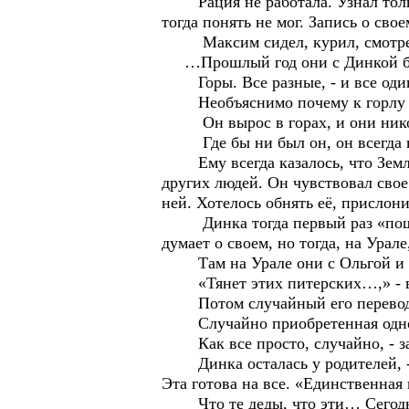
Рация не работала. Узнал только 
тогда понять не мог. Запись о сво
Максим сидел, курил, смотрел, 
…Прошлый год они с Динкой был
Горы. Все разные, - и все оди
Необъяснимо почему к горлу под
Он вырос в горах, и они никог
Где бы ни был он, он всегда нах
Ему всегда казалось, что Земля 
других людей. Он чувствовал свое
ней. Хотелось обнять её, прислонит
Динка тогда первый раз «пошла 
думает о своем, но тогда, на Урал
Там на Урале они с Ольгой и 
«Тянет этих питерских…,» - вс
Потом случайный его перевод в
Случайно приобретенная однок
Как все просто, случайно, - за
Динка осталась у родителей, - «д
Эта готова на все. «Единственная
Что те деды, что эти… Сегодня