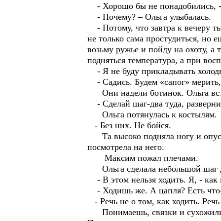
- Хорошо бы не понадобились, -
- Почему? – Ольга улыбалась.
- Потому, что завтра к вечеру т
не только сама простудиться, но е
возьму ружье и пойду на охоту, а
подняться температура, а при воспа
- Я не буду прикладывать холодн
- Садись. Будем «сапог» мерить,
Они надели ботинок. Ольга вст
- Сделай шаг-два туда, разверни
Ольга потянулась к костылям.
- Без них. Не бойся.
Та высоко подняла ногу и опусти
посмотрела на него.
Максим пожал плечами.
Ольга сделала небольшой шаг дру
- В этом нельзя ходить. Я, - как 
- Ходишь же. А цапля? Есть что-
- Речь не о том, как ходить. Речь
Понимаешь, связки и сухожилия 