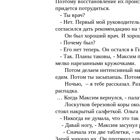
Поэтому восстановление их происх
придется потрудиться.
- Ты врач?
- Нет. Первый мой руководитель п
согласился дать рекомендацию на т
Он был хороший врач. И хорош
- Почему был?
- Его нет теперь. Он остался в Ги
- Так. Планы таковы, - Максим по
мелко нарезанными кружочками.
Потом делаем интенсивный масса
едим. Потом ты засыпаешь. Потом 
Ночью, – я тебе рассказал. Разув
распадка.
… Когда Максим вернулся, - палат
Лоскутков березовой коры около 
стоял накрытый салфеткой. Ольга 
- Никогда не думала, что это так 
- Давай ногу, - Максим засунул р
- Сначала эти две таблетки, - он
Запей хорошо их. Он протянул кру