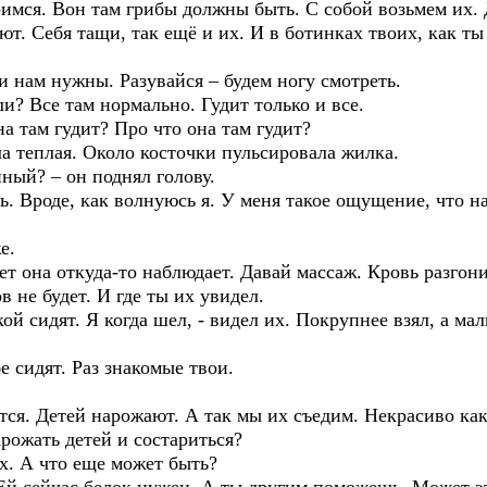
ся. Вон там грибы должны быть. С собой возьмем их. 
 Себя тащи, так ещё и их. И в ботинках твоих, как ты
 нам нужны. Разувайся – будем ногу смотреть.
 Все там нормально. Гудит только и все.
 там гудит? Про что она там гудит?
еплая. Около косточки пульсировала жилка.
й? – он поднял голову.
. Вроде, как волнуюсь я. У меня такое ощущение, что на 
е.
 она откуда-то наблюдает. Давай массаж. Кровь разгон
не будет. И где ты их увидел.
 сидят. Я когда шел, - видел их. Покрупнее взял, а ма
 сидят. Раз знакомые твои.
ся. Детей нарожают. А так мы их съедим. Некрасиво как
жать детей и состариться?
х. А что еще может быть?