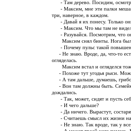
- Там дерево. Посидим, осмотрим
- Максим, мне эти палки мешают.
три, наверное, в каждом.
- Давай я их понесу. Только они
- Максим. Что мы там не видели?
- Разувайся. Посмотрим, что она
Максим снял бинты. Нога была т
- Почему пульс такой повышенны
- Не знаю. Вроде, да, что-то есть
огляделась.
Максим встал и огляделся тож
- Похоже тут угодья рыси. Может
- А там дальше, думаешь, грибов 
- Вон там должны быть. Семейкой
дождались.
- Так, может, сидят и пусть себе
- И чего дальше?
- Да ничего. Вырастут, состарят
- Считаешь смысл их жизни наро
- Не знаю. Так вроде, так у все