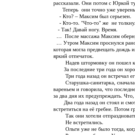
рассказали. Они потом с Юркой ту
Теперь они точно уже уверены,
- Кто? – Максим был серьезен.
- Кто-то. "Что-то" же не толкнул
- Так! Давай ногу. Время.
… После массажа Максим обернул 
… Утром Максим проснулся рано. 
которая могла предвещать дождь и
яркий отпечаток.
Надев штормовку он пошел к 
За последние три года он хорош
Три года назад он встречал его
Старушка-санитарка, сначала выг
вареньем и говорила, что последн
за два дня их предупреждать. Что,
Два года назад он стоял и смотр
встретиться на её гребне. Потом 
Так они хотели отпраздновать
Не встретились.
Ольги уже не было тогда, когд