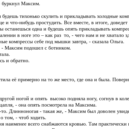
 буркнул Максим.
ы будешь тихонько скулить и прикладывать холодные ко
ще и что-нибудь простудить. Все вместе, в итоге, доведет
 ты останешься одна и будешь опять прикладывать компрес
лении в ноге это – как раз то, - чего нам и не хватало з
ые компрессы себе под мышки завтра, - сказала Ольга.
 - Максим подошел с ботинком.
ала.
сь и обратно.
ла её примерно на то же место, где она и была. Повер
гой ногой и опять высоко подняла ногу, согнув в коле
цапля, - она опять посмотрела на Максима.
то. Длинноногая - такая же, - Максим был доволен увид
 о том, - чтоб ходить.
наименее всего снабжаются кровью. Там практически н