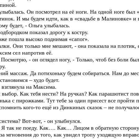
пиной.
ыбалась. Он посмотрел на её ноги. На одной ноге был «
ок. И мы будем идти, как в «свадьбе в Малиновке» и п
ому будет, - Ольга улыбалась.
бородком показал дорогу к костру.
 пошла высоко поднимая «сапог».
и. Они только мне мешают, - она показала на плотик, с
сим сел напротив её.
мотрю, - он оглядел ногу, - Только, чтоб без боли был
ру.
ий массаж. Да потихоньку будем собираться. Нам до мес
становимся – худо будет.
взглянула на Максима.
выбор. Как тебя нести? На ручках? Как парашютист пов
нька с пирожками. Тут тебе за один присест все пройти
омнить кого-то ещё из Динкиных сказок – не получалось
стема? Вот-вот, - он улыбнулся.
 так не поеду. Как…. Как… Лицом в обратную сторону?
 мгновения до того, как увидел тропу уходящую вправо