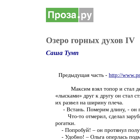
Озеро горных духов IV
Саша Тумп
Предыдущая часть -
http://www.p
Максим взял топор и стал делат
«лысками» друг к другу он стал с
их развел на ширину плеча.
- Встань. Померим длину, - он п
Что-то отмерил, сделал зарубки
рогатки.
- Попробуй! – он протянул полу
- Удобно! – Ольга оперлась подм