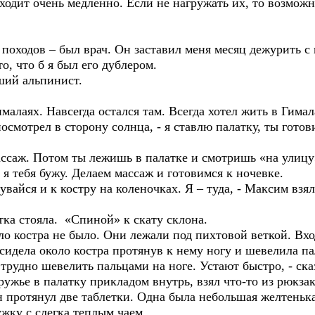
одит очень медленно. Если не нагружать их, то возможн
оходов – был врач. Он заставил меня месяц дежурить с
о, что б я был его дублером.
ий альпинист.
малаях. Навсегда остался там. Всегда хотел жить в Гимал
смотрел в сторону солнца, - я ставлю палатку, ты гото
ж. Потом ты лежишь в палатке и смотришь «на улицу»
я тебя бужу. Делаем массаж и готовимся к ночевке.
айся и к костру на коленочках. Я – туда, - Максим взя
ка стояла. «Спиной» к скату склона.
костра не было. Они лежали под пихтовой веткой. Вход
сидела около костра протянув к нему ногу и шевелила п
трудно шевелить пальцами на ноге. Устают быстро, - ска
ужье в палатку прикладом внутрь, взял что-то из рюкзак
 протянул две таблетки. Одна была небольшая желтенькая
жку с слегка теплым чаем.