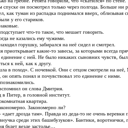
на гребне. Ребята говорили, что «скатился» по стене. 
ем спуске он посмотрел только через полгода. Больше ни 
как туман из распадка поднимался вверх, облизывая с
и у его стариков.
наковые.
ступает что-то такое, что мешает говорить.
да не казались ему чужими.
одил горушку, забирался на неё сидел и смотрел.
приоткрывает какие-то завесы, за которыми всегда пряч
 единение с ней. Не было никаких сыновних чувств, был
ься к ней, как к другу.
в поход». С ночевкой. Они с отцом смотрели на неё, 
е, он опять понял и почувствовал это единение с ними.
познакомились.
помнил он слова Дмитрия.
 Питер, в головной институт.
омнатная квартира.
кономерно. Закономерно ли?
ает дрозда там». Правда из деда-то не очень веревки по
 внучка среди этих башибузуков». Бантики, воротнички,
 будет везде застолье…