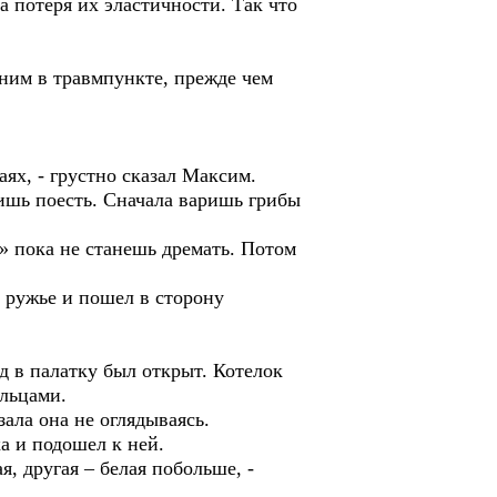
а потеря их эластичности. Так что
 ним в травмпункте, прежде чем
аях, - грустно сказал Максим.
вишь поесть. Сначала варишь грибы
 пока не станешь дремать. Потом
л ружье и пошел в сторону
 в палатку был открыт. Котелок
альцами.
зала она не оглядываясь.
а и подошел к ней.
, другая – белая побольше, -