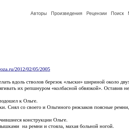
Авторы
Произведения
Рецензии
Поиск
roza.ru/2012/02/05/2005
ь вдоль стволов березок «лыски» шириной около двух 
тягивать их репшнуром «колбасной обвязкой». Оставив н
одошел к Ольге.
. Снял со своего и Ольгиного рюкзаков поясные ремни,
чившиеся конструкции Ольге.
ышками на ремни и стояла, махая больной ногой.