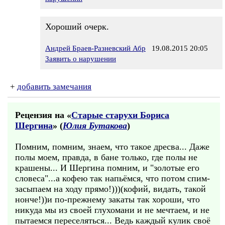
Хороший очерк.
Андрей Браев-Разневский Абр
19.08.2015 20:05
Заявить о нарушении
+
добавить замечания
Рецензия на «
Старые старухи Бориса
Шергина
» (
Юлия Бутакова
)
Помним, помним, знаем, что такое дресва... Даже
полы моем, правда, в бане только, где полы не
крашены... И Шергина помним, и "золотые его
словеса"...а кофею так напьёмся, что потом спим-
засыпаем на ходу прямо!)))(кофий, видать, такой
нонче!))и по-прежнему закаты так хороши, что
никуда мы из своей глухомани и не мечтаем, и не
пытаемся переселяться... Ведь каждый кулик своё