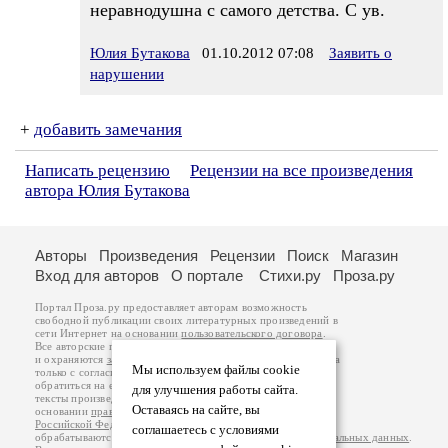
неравнодушна с самого детства. С ув.
Юлия Бутакова
01.10.2012 07:08
Заявить о
нарушении
+
добавить замечания
Написать рецензию
Рецензии на все произведения
автора Юлия Бутакова
Авторы
Произведения
Рецензии
Поиск
Магазин
Вход для авторов
О портале
Стихи.ру
Проза.ру
Портал Проза.ру предоставляет авторам возможность
свободной публикации своих литературных произведений в
сети Интернет на основании
пользовательского договора
.
Все авторские права на произведения принадлежат авторам
и охраняются
законом
. Перепечатка произведений возможна
Мы используем файлы cookie
только с согласия его автора, к которому вы можете
обратиться на его авторской странице. Ответственность за
для улучшения работы сайта.
тексты произведений авторы несут самостоятельно на
Оставаясь на сайте, вы
основании
правил публикации
и
законодательства
Российской Федерации
. Данные пользователей
соглашаетесь с условиями
обрабатываются на основании
Политики обработки персональных данных
.