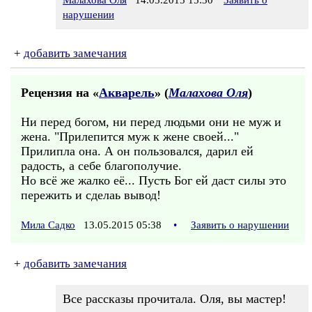
Малахова Оля
14.05.2015 15:30
Заявить о
нарушении
+
добавить замечания
Рецензия на «
Акварель
» (
Малахова Оля
)
Ни перед богом, ни перед людьми они не муж и
жена. "Прилепится муж к жене своей..."
Прилипла она. А он пользовался, дарил ей
радость, а себе благополучие.
Но всё же жалко её... Пусть Бог ей даст силы это
пережить и сделаь вывод!
Мила Садко
13.05.2015 05:38
•
Заявить о нарушении
+
добавить замечания
Все рассказы прочитала. Оля, вы мастер!