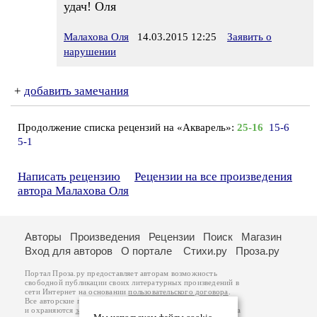
удач! Оля
Малахова Оля
14.03.2015 12:25
Заявить о
нарушении
+
добавить замечания
Продолжение списка рецензий на «Акварель»:
25-16
15-6
5-1
Написать рецензию
Рецензии на все произведения
автора Малахова Оля
Авторы
Произведения
Рецензии
Поиск
Магазин
Вход для авторов
О портале
Стихи.ру
Проза.ру
Портал Проза.ру предоставляет авторам возможность
свободной публикации своих литературных произведений в
сети Интернет на основании
пользовательского договора
.
Все авторские права на произведения принадлежат авторам
и охраняются
законом
. Перепечатка произведений возможна