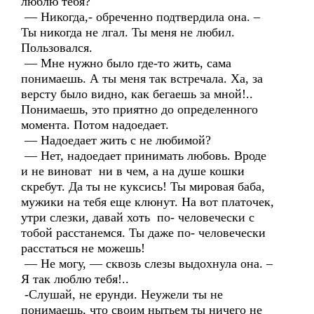
люблю тебя?
— Никогда,- обреченно подтвердила она. –
Ты никогда не лгал. Ты меня не любил.
Пользовался.
— Мне нужно было где-то жить, сама
понимаешь. А ты меня так встречала. Ха, за
версту было видно, как бегаешь за мной!..
Понимаешь, это приятно до определенного
момента. Потом надоедает.
— Надоедает жить с не любимой?
— Нет, надоедает принимать любовь. Вроде
и не виноват ни в чем, а на душе кошки
скребут. Да ты не куксись! Ты мировая баба,
мужики на тебя еще клюнут. На вот платочек,
утри слезки, давай хоть по- человечески с
тобой расстанемся. Ты даже по- человечески
расстаться не можешь!
— Не могу, — сквозь слезы выдохнула она. –
Я так люблю тебя!..
-Слушай, не ерунди. Неужели ты не
понимаешь, что своим нытьем ты ничего не