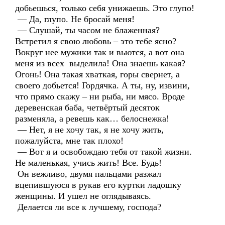
добьешься, только себя унижаешь. Это глупо!
— Да, глупо. Не бросай меня!
— Слушай, ты часом не блаженная?
Встретил я свою любовь – это тебе ясно?
Вокруг нее мужики так и вьются, а вот она
меня из всех выделила! Она знаешь какая?
Огонь! Она такая хваткая, горы свернет, а
своего добьется! Гордячка. А ты, ну, извини,
что прямо скажу – ни рыба, ни мясо. Вроде
деревенская баба, четвёртый десяток
разменяла, а ревешь как… белоснежка!
— Нет, я не хочу так, я не хочу жить,
пожалуйста, мне так плохо!
— Вот я и освобождаю тебя от такой жизни.
Не маленькая, учись жить! Все. Будь!
Он вежливо, двумя пальцами разжал
вцепившуюся в рукав его куртки ладошку
женщины. И ушел не оглядываясь.
Делается ли все к лучшему, господа?