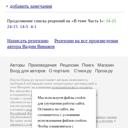
+
добавить замечания
Продолжение списка рецензий на «В теме Часть I»:
34-25
24-15
14-5
4-1
Написать рецензию
Рецензии на все произведения
автора Вадим Винаков
Авторы
Произведения
Рецензии
Поиск
Магазин
Вход для авторов
О портале
Стихи.ру
Проза.ру
Портал Проза.ру предоставляет авторам возможность
свободной публикации своих литературных произведений в
сети Интернет на основании
пользовательского договора
.
Все авторские права на произведения принадлежат авторам
и охраняются
законом
. Перепечатка произведений возможна
Мы используем файлы cookie
только с согласия его автора, к которому вы можете
обратиться на его авторской странице. Ответственность за
для улучшения работы сайта.
тексты произведений авторы несут самостоятельно на
Оставаясь на сайте, вы
основании
правил публикации
и
законодательства
Российской Федерации
. Данные пользователей
соглашаетесь с условиями
обрабатываются на основании
Политики обработки персональных данных
.
использования файлов cookies.
Вы также можете посмотреть более подробную
информацию о портале
и
связаться с администрацией
.
Чтобы ознакомиться с