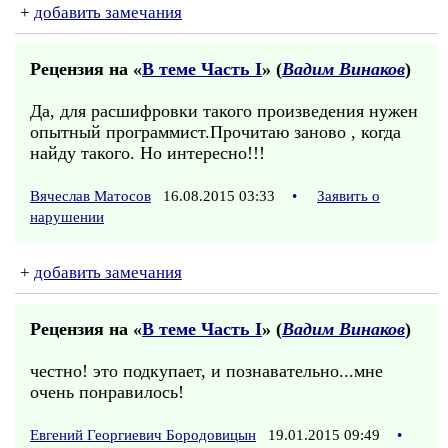
+
добавить замечания
Рецензия на «
В теме Часть I
» (
Вадим Винаков
)
Да, для расшифровки такого произведения нужен
опытный программист.Прочитаю заново , когда
найду такого. Но интересно!!!
Вячеслав Матосов
16.08.2015 03:33
•
Заявить о
нарушении
+
добавить замечания
Рецензия на «
В теме Часть I
» (
Вадим Винаков
)
честно! это подкупает, и познавательно...мне
очень понравилось!
Евгений Георгиевич Бородовицын
19.01.2015 09:49
•