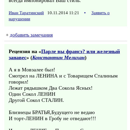
всегда импонировал Ваш стиль.
Иван Таратинский
10.11.2014 11:21
•
Заявить о
нарушении
+
добавить замечания
Рецензия на «
Парле вы франсэ? или железный
занавес
» (
Константин Мелихан
)
А я в Мовзалее был!
Смотрел на ЛЕНИНА и с Товарищем Сталиным
говорил!
Лежат рядышком Два Сокола Ясных!
Один Сокол ЛЕНИН
Другой Сокол СТАЛИН.
Близнецы БРАТЬЯ,Будущего не ведаю
И торт-ЛЕНИН в Гробу не отведают!!!