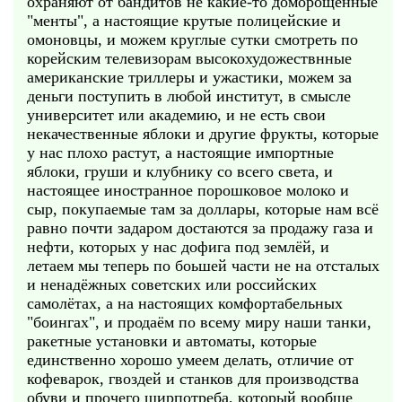
охраняют от бандитов не какие-то доморощенные
"менты", а настоящие крутые полицейские и
омоновцы, и можем круглые сутки смотреть по
корейским телевизорам высокохудожествнные
американские триллеры и ужастики, можем за
деньги поступить в любой институт, в смысле
университет или академию, и не есть свои
некачественные яблоки и другие фрукты, которые
у нас плохо растут, а настоящие импортные
яблоки, груши и клубнику со всего света, и
настоящее иностранное порошковое молоко и
сыр, покупаемые там за доллары, которые нам всё
равно почти задаром достаются за продажу газа и
нефти, которых у нас дофига под землёй, и
летаем мы теперь по боьшей части не на отсталых
и ненадёжных советских или российских
самолётах, а на настоящих комфортабельных
"боингах", и продаём по всему миру наши танки,
ракетные установки и автоматы, которые
единственно хорошо умеем делать, отличие от
кофеварок, гвоздей и станков для производства
обуви и прочего ширпотреба, который вообще