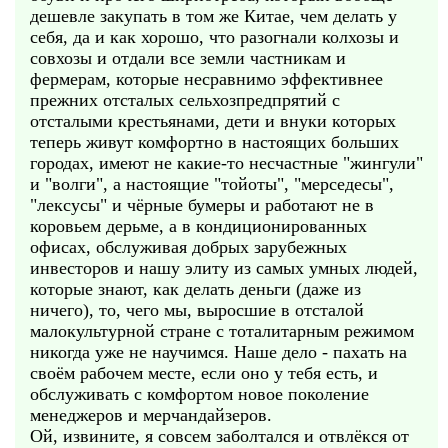
дешевле закупать в том же Китае, чем делать у
себя, да и как хорошо, что разогнали колхозы и
совхозы и отдали все земли частникам и
фермерам, которые несравнимо эффективнее
прежних отсталых сельхозпредпрятий с
отсталыми крестьянами, дети и внуки которых
теперь живут комфортно в настоящих больших
городах, имеют не какие-то несчастные "жингули"
и "волги", а настоящие "тойоты", "мерседесы",
"лексусы" и чёрные бумеры и работают не в
коровьем дерьме, а в кондиционированных
офисах, обслуживая добрых зарубежных
инвесторов и нашу элиту из самых умных людей,
которые знают, как делать деньги (даже из
ничего), то, чего мы, выросшие в отсталой
малокультурной стране с тоталитарным режимом
никогда уже не научимся. Наше дело - пахать на
своём рабочем месте, если оно у тебя есть, и
обслуживать с комфортом новое поколение
менеджеров и мерчандайзеров.
Ой, извините, я совсем заболтался и отвлёкся от