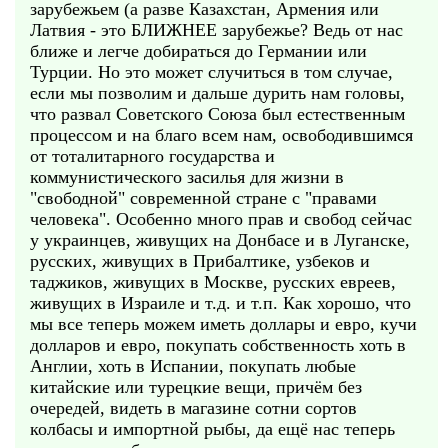
зарубежьем (а разве Казахстан, Армения или
Латвия - это БЛИЖНЕЕ зарубежье? Ведь от нас
ближе и легче добираться до Германии или
Турции. Но это может случиться в том случае,
если мы позволим и дальше дурить нам головы,
что развал Советского Союза был естественным
процессом и на благо всем нам, освободившимся
от тоталитарного государства и
коммунистического засилья для жизни в
"свободной" современной стране с "правами
человека". Особенно много прав и свобод сейчас
у украинцев, живущих на Донбасе и в Луганске,
русских, живущих в Прибалтике, узбеков и
таджиков, живущих в Москве, русских евреев,
живущих в Израиле и т.д. и т.п. Как хорошо, что
мы все теперь можем иметь доллары и евро, кучи
долларов и евро, покупать собственность хоть в
Англии, хоть в Испании, покупать любые
китайские или турецкие вещи, причём без
очередей, видеть в магазине сотни сортов
колбасы и импортной рыбы, да ещё нас теперь