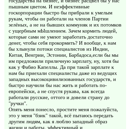
государства на бизнес, и бизнес расцвёл бы у нас
пышным цветом. И неэффективные
госкорпорации быстро бы прибрали к умелым
рукам, чтобы он работали на членов Партии
зелёных, а не на бывших коммуняк и их потомков
с ущербным мЫшлением. Зачем кормить людей,
которые сами не умеют заработать достаточно
денег, чтобы себя прокормить? И вообще, к нам
бы хлынули потоки специалистов из Индии,
Китая, Венгрии, Эстонии, Барбадоса,если бы мы
им предложили приличную зарплату, ну, хотя бы
как у Фабио Капеллы. Да при такой зарплате к
нам бы приехали специалисты даже из ведущих
западных высокоцивилизованных государств, и
быстро научили бы нас жить и работать по-
европейски, а не спустя рукава, как всегда
работали русские, оттого и довели страну до
"ручки".
Опять меня понесло, простите меня пожалуйста,
это у меня "бзик" такой, всё пытаюсь передать
другим людям, как я люблю западный образ
жизни и работы, эффективный и