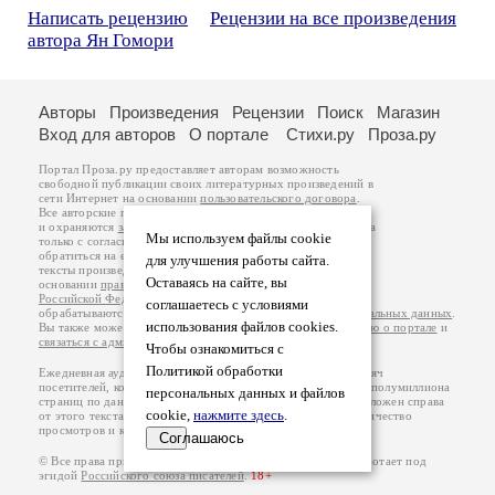
Написать рецензию
Рецензии на все произведения
автора Ян Гомори
Авторы
Произведения
Рецензии
Поиск
Магазин
Вход для авторов
О портале
Стихи.ру
Проза.ру
Портал Проза.ру предоставляет авторам возможность
свободной публикации своих литературных произведений в
сети Интернет на основании
пользовательского договора
.
Все авторские права на произведения принадлежат авторам
и охраняются
законом
. Перепечатка произведений возможна
Мы используем файлы cookie
только с согласия его автора, к которому вы можете
обратиться на его авторской странице. Ответственность за
для улучшения работы сайта.
тексты произведений авторы несут самостоятельно на
Оставаясь на сайте, вы
основании
правил публикации
и
законодательства
Российской Федерации
. Данные пользователей
соглашаетесь с условиями
обрабатываются на основании
Политики обработки персональных данных
.
использования файлов cookies.
Вы также можете посмотреть более подробную
информацию о портале
и
связаться с администрацией
.
Чтобы ознакомиться с
Политикой обработки
Ежедневная аудитория портала Проза.ру – порядка 100 тысяч
посетителей, которые в общей сумме просматривают более полумиллиона
персональных данных и файлов
страниц по данным счетчика посещаемости, который расположен справа
cookie,
нажмите здесь
.
от этого текста. В каждой графе указано по две цифры: количество
просмотров и количество посетителей.
Соглашаюсь
© Все права принадлежат авторам, 2000-2026. Портал работает под
эгидой
Российского союза писателей
.
18+