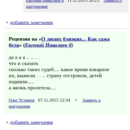
Евгений Николаев 4
11.11.2015 20:23
Заявить о
нарушении
+
добавить замечания
Рецензия на «
О людях близких... Как сажа
бела
» (
Евгений Николаев 4
)
да а а а .. .. . .
что и сказать
сколько таких судеб.... какое время коварное
но, выжили . . .. страну отстроили, детей
подняли.....
а жизнь пролетела....
Олег Устинов
07.11.2015 22:34
•
Заявить о
нарушении
+
добавить замечания