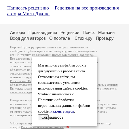
Написать рецензию
Рецензии на все произведения
автора Мила Джонс
Авторы
Произведения
Рецензии
Поиск
Магазин
Вход для авторов
О портале
Стихи.ру
Проза.ру
Портал Проза.ру предоставляет авторам возможность
свободной публикации своих литературных произведений в
сети Интернет на основании
пользовательского договора
.
Все авторские права на произведения принадлежат авторам
и охраняются
законом
. Перепечатка произведений возможна
Мы используем файлы cookie
только с согласия его автора, к которому вы можете
обратиться на его авторской странице. Ответственность за
для улучшения работы сайта.
тексты произведений авторы несут самостоятельно на
Оставаясь на сайте, вы
основании
правил публикации
и
законодательства
Российской Федерации
. Данные пользователей
соглашаетесь с условиями
обрабатываются на основании
Политики обработки персональных данных
.
использования файлов cookies.
Вы также можете посмотреть более подробную
информацию о портале
и
связаться с администрацией
.
Чтобы ознакомиться с
Политикой обработки
Ежедневная аудитория портала Проза.ру – порядка 100 тысяч
посетителей, которые в общей сумме просматривают более полумиллиона
персональных данных и файлов
страниц по данным счетчика посещаемости, который расположен справа
cookie,
нажмите здесь
.
от этого текста. В каждой графе указано по две цифры: количество
просмотров и количество посетителей.
Соглашаюсь
© Все права принадлежат авторам, 2000-2026. Портал работает под
эгидой
Российского союза писателей
.
18+