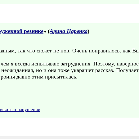
ружевной резинке
» (
Арина Царенко
)
одным, так что сюжет не нов. Очень понравилось, как В
чем я всегда испытываю затруднения. Поэтому, наверно
неожиданная, но и она тоже укарашет рассказ. Получается
ероиня давно этим присытилась.
аявить о нарушении