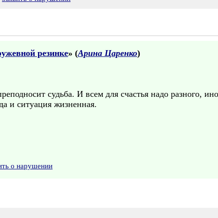
ружевной резинке
» (
Арина Царенко
)
еподносит судьба. И всем для счастья надо разного, иног
да и ситуация жизненная.
ить о нарушении