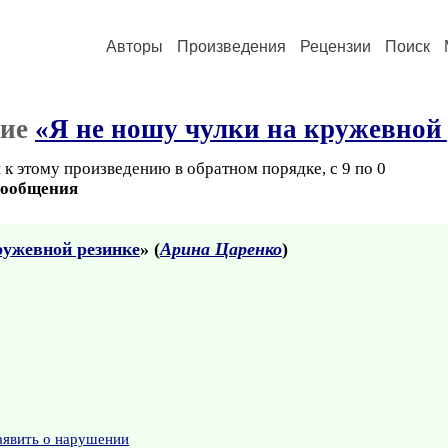
Авторы
Произведения
Рецензии
Поиск
ние
«Я не ношу чулки на кружевной
к этому произведению в обратном порядке, с 9 по 0
сообщения
ружевной резинке
» (
Арина Царенко
)
аявить о нарушении