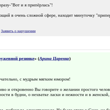
фразу-"Вот и я припёрлась"!
ющий в очень сложной сфере, находит минуточку "припер
Заявить о нарушении
ружевной резинке
» (
Арина Царенко
)
ечательно, с мудрым мягким юмором!
иво и откровенно Вы говорите о желании простого челов
ости в будни, о нехватке ласки и нежности и в женской