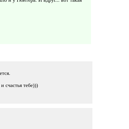
о и у Гюнтера. И вдруг... вот такая
ется.
 счастья тебе)))