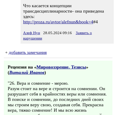
Что касается концепции
трансдисциплинарности- она приведена
здесь:
http://proza.ru/avtor/alefnun&book=4
#4
Алеф Нун
28.05.2024 09:16
Заявить о
нарушении
+
добавить замечания
Рецензия на «
Мировоззрение. Тезисы
»
(
Виталий Иванов
)
"26. Вера и сомнение - мерою.
Разум стоит на вере и строится на сомнении. Он
разрушает себя в крайностях веры или сомнения.
В поиске и сомнении, до последних дней своих
мы строим веру свою, создавая себя. Прекрасна
вера, тяжко сомнение! И мы всю жизнь