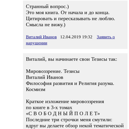
Странный вопрос.)
Это моя книга. От начала и до конца.
Цитировать и пересказывать не люблю.
Смысла не вижу.)
Виталий Иванов
12.04.2019 19:32
Заявить о
нарушении
Виталий, вы начинаете свои Тезисы так:
Мировоззрение. Тезисы
Виталий Иванов
Философия развития и Религия разума.
Космизм
Краткое изложение мировоззрения
по книге в 3-х томах
«С В О Б О Д Н Ы Й П О Л Е Т»
Последние три строчки меня смутили:
вдруг вы делаете обзор некой тематической