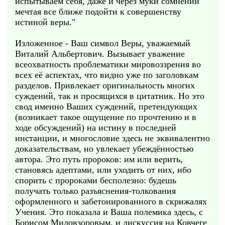
испытываем себя, даже и через муки сомнений
мечтая все ближе подойти к совершенству
истиной веры."
Изложенное - Ваш символ Веры, уважаемый
Виталий Альбертович. Вызывает уважение
всеохватность проблематики мировоззрения во
всех её аспектах, что видно уже по заголовкам
разделов. Привлекает оригинальность многих
суждений, так и просящихся в цитатник. Но это
свод именно Ваших суждений, претендующих
(возникает такое ощущение по прочтению и в
ходе обсуждений) на истину в последней
инстанции, и многословие здесь не эквивалентно
доказательствам, но увлекает убеждённостью
автора. Это путь пророков: им или верить,
становясь адептами, или уходить от них, ибо
спорить с пророками бесполезно: будешь
получать только разъяснения-толкования
оформленного и забетонированного в скрижалях
Учения. Это показала и Ваша полемика здесь, с
Борисом Миловзоровым, и дискуссия на Ковчеге