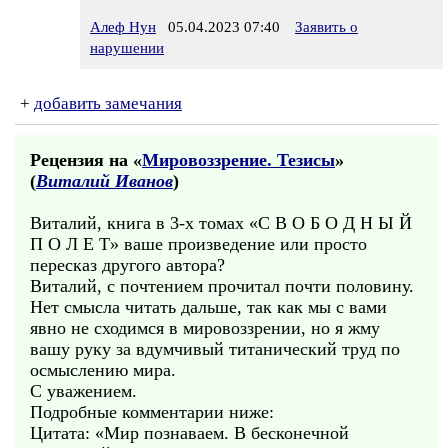
Алеф Нун
05.04.2023 07:40
Заявить о
нарушении
+
добавить замечания
Рецензия на «
Мировоззрение. Тезисы
»
(
Виталий Иванов
)
Виталий, книга в 3-х томах «С В О Б О Д Н Ы Й
П О Л Е Т» ваше произведение или просто
пересказ другого автора?
Виталий, с почтением прочитал почти половину.
Нет смысла читать дальше, так как мы с вами
явно не сходимся в мировоззрении, но я жму
вашу руку за вдумчивый титанический труд по
осмыслению мира.
С уважением.
Подробные комментарии ниже:
Цитата: «Мир познаваем. В бесконечной