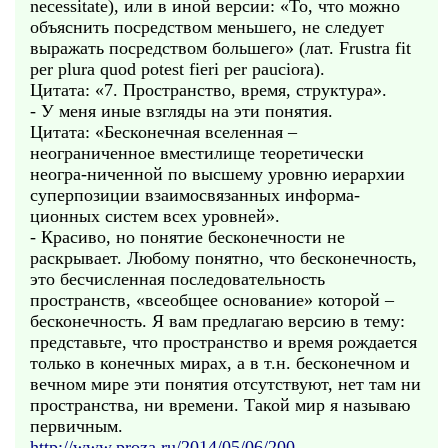
necessitate), или в иной версии: «То, что можно
объяснить посредством меньшего, не следует
выражать посредством большего» (лат. Frustra fit
per plura quod potest fieri per pauciora).
Цитата: «7. Пространство, время, структура».
- У меня иные взгляды на эти понятия.
Цитата: «Бесконечная вселенная –
неограниченное вместилище теоретически
неогра-ниченной по высшему уровню иерархии
суперпозиции взаимосвязанных информа-
ционных систем всех уровней».
- Красиво, но понятие бесконечности не
раскрывает. Любому понятно, что бесконечность,
это бесчисленная последовательность
пространств, «всеобщее основание» которой –
бесконечность. Я вам предлагаю версию в тему:
представьте, что пространство и время рождается
только в конечных мирах, а в т.н. бесконечном и
вечном мире эти понятия отсутствуют, нет там ни
пространства, ни времени. Такой мир я называю
первичным.
http://www.proza.ru/2014/05/06/200