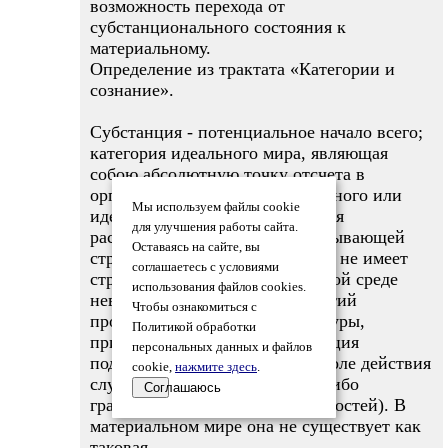
возможность перехода от
субстанционального состояния к
материальному.
Определение из трактата «Категории и
сознание».
Субстанция - потенциальное начало всего;
категория идеального мира, являющая
собою абсолютную точку отсчета в
организации любого материального или
Мы используем файлы cookie
идеального объекта. Субстанция
для улучшения работы сайта.
располагает единичной исчерпывающей
Оставаясь на сайте, вы
структурной информацией, т.е. не имеет
соглашаетесь с условиями
структуры. В субстанциональной среде
использования файлов cookies.
невозможно определение понятий
Чтобы ознакомиться с
пространства, времени, структуры,
Политикой обработки
причины и следствия. Субстанция
персональных данных и файлов
подразумевает равноправное поле действия
cookie,
нажмите здесь
.
случая, т.е. отсутствие каких-либо
Соглашаюсь
граничных условий (необходимостей). В
материальном мире она не существует как
таковая.