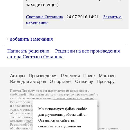
заходите ещё.)
Светлана Останина
24.07.2016 14:21
Заявить о
нарушении
+
добавить замечания
Написать рецензию
Рецензии на все произведения
автора Светлана Останина
Авторы
Произведения
Рецензии
Поиск
Магазин
Вход для авторов
О портале
Стихи.ру
Проза.ру
Портал Проза.ру предоставляет авторам возможность
свободной публикации своих литературных произведений в
сети Интернет на основании
пользовательского договора
.
Все авторские права на произведения принадлежат авторам
и охраняются
законом
. Перепечатка произведений возможна
Мы используем файлы cookie
только с согласия его автора, к которому вы можете
обратиться на его авторской странице. Ответственность за
для улучшения работы сайта.
тексты произведений авторы несут самостоятельно на
Оставаясь на сайте, вы
основании
правил публикации
и
законодательства
Российской Федерации
. Данные пользователей
соглашаетесь с условиями
обрабатываются на основании
Политики обработки персональных данных
.