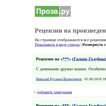
Рецензии на произведе
На странице отображаются все рецензии 
Показывать в виде списка
|
Развернуть 
Рецензия на «
***
» (
Галина Голубева
С домовыми дружат кошки. Особенно 
Николай Русанов Валентинов
01.09.2018 1
+
добавить замечания
Рецензия на «
***
» (
Галина Голубева