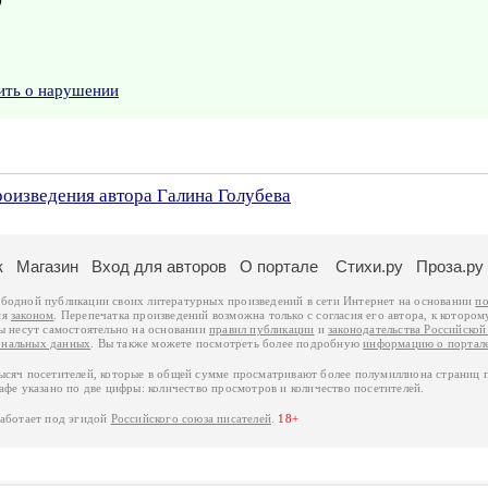
ить о нарушении
роизведения автора Галина Голубева
к
Магазин
Вход для авторов
О портале
Стихи.ру
Проза.ру
ободной публикации своих литературных произведений в сети Интернет на основании
по
ся
законом
. Перепечатка произведений возможна только с согласия его автора, к котором
ры несут самостоятельно на основании
правил публикации
и
законодательства Российско
ональных данных
. Вы также можете посмотреть более подробную
информацию о портал
тысяч посетителей, которые в общей сумме просматривают более полумиллиона страниц 
афе указано по две цифры: количество просмотров и количество посетителей.
работает под эгидой
Российского союза писателей
.
18+