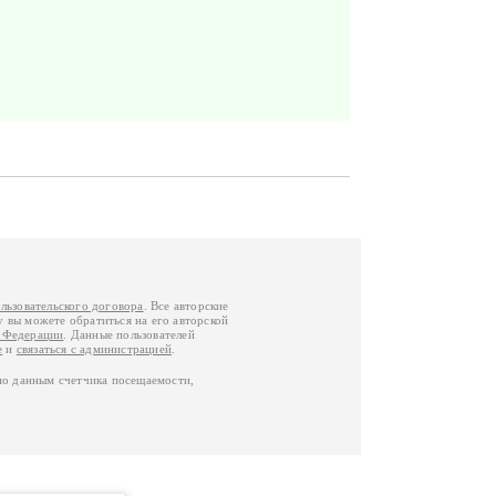
льзовательского договора
. Все авторские
у вы можете обратиться на его авторской
й Федерации
. Данные пользователей
е
и
связаться с администрацией
.
по данным счетчика посещаемости,