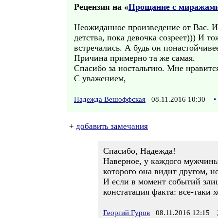
Рецензия на «
Прощание с миражами
Неожиданное произведение от Вас. И
детства, пока девочка созреет))) И т
встречались. А будь он понастойчиве
Причина примерно та же самая.
Спасибо за ностальгию. Мне нравится
С уважением,
Надежда Вешоффская
08.11.2016 10:30
•
+
добавить замечания
Спасибо, Надежда!
Наверное, у каждого мужчины 
которого она видит другом, н
И если в момент событий злиш
констатация факта: все-таки х
Георгий Гуров
08.11.2016 12:15