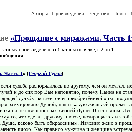
Авторы
Произведения
Рецензии
Поиск
ние
«Прощание с миражами. Часть 1
к этому произведению в обратном порядке, с 2 по 1
сообщения
. Часть 1
» (
Георгий Гуров
)
если судьба распорядилась по другому, чем он мечтал, не
лучай и до сих пор Вам непонятно, почему Наина не ста
шарады" судьбы пациентов и приобретённый опыт подск
апрограммировано Душой, как и какую жизнь ей прожить 
ебёнка на основе прошлых жизней Души. В основном, Душ
му то, что сделал другому плохое, возвращается в этой 
а Душа, каково быть обкраденным. Изменил жене в прошл
изменять плохо! Как правило мужчина и женщина встречаю