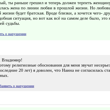
вый, ты раньше грешил и теперь должен терпеть женщину
нулась жена по линии любви в прошлой жизни. Но любовь
й жизни будет братская. Вроде близки, а хочется чего- др
добная ситуация, но вот как всё на самом деле было, эт
ей судьбы.
ить о нарушении
, Владимир!
оэтому религиозные обоснования для меня звучат несерье
(последние 20 лет) я доволен, что Наина не согласилась 
ных.
Заявить о нарушении