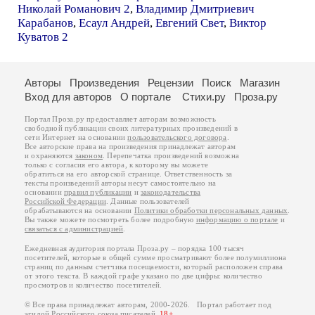
Николай Романович 2
,
Владимир Дмитриевич
Карабанов
,
Есаул Андрей
,
Евгений Свет
,
Виктор
Куватов 2
Авторы
Произведения
Рецензии
Поиск
Магазин
Вход для авторов
О портале
Стихи.ру
Проза.ру
Портал Проза.ру предоставляет авторам возможность
свободной публикации своих литературных произведений в
сети Интернет на основании
пользовательского договора
.
Все авторские права на произведения принадлежат авторам
и охраняются
законом
. Перепечатка произведений возможна
только с согласия его автора, к которому вы можете
обратиться на его авторской странице. Ответственность за
тексты произведений авторы несут самостоятельно на
основании
правил публикации
и
законодательства
Российской Федерации
. Данные пользователей
обрабатываются на основании
Политики обработки персональных данных
.
Вы также можете посмотреть более подробную
информацию о портале
и
связаться с администрацией
.
Ежедневная аудитория портала Проза.ру – порядка 100 тысяч
посетителей, которые в общей сумме просматривают более полумиллиона
страниц по данным счетчика посещаемости, который расположен справа
от этого текста. В каждой графе указано по две цифры: количество
просмотров и количество посетителей.
© Все права принадлежат авторам, 2000-2026. Портал работает под
эгидой
Российского союза писателей
.
18+