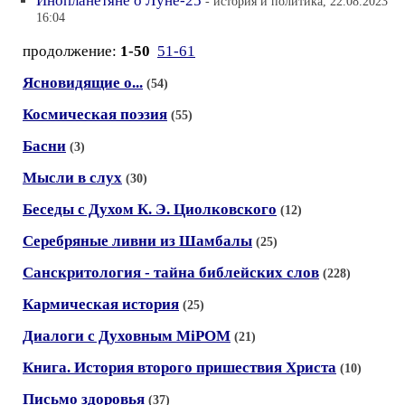
Инопланетяне о Луне-25
- история и политика, 22.08.2023
16:04
продолжение:
1-50
51-61
Ясновидящие о...
(54)
Космическая поэзия
(55)
Басни
(3)
Мысли в слух
(30)
Беседы с Духом К. Э. Циолковского
(12)
Серебряные ливни из Шамбалы
(25)
Санскритология - тайна библейских слов
(228)
Кармическая история
(25)
Диалоги с Духовным МiРОМ
(21)
Книга. История второго пришествия Христа
(10)
Письмо здоровья
(37)