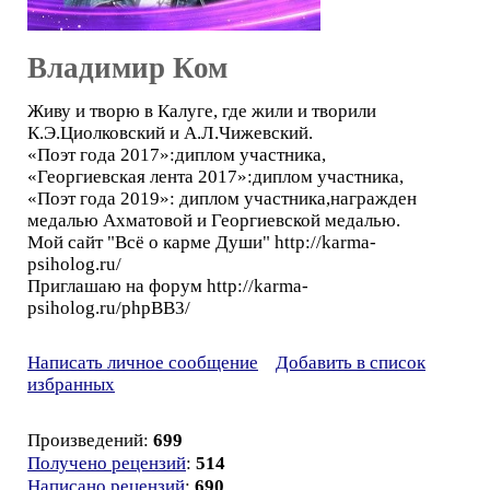
Владимир Ком
Живу и творю в Калуге, где жили и творили
К.Э.Циолковский и А.Л.Чижевский.
«Поэт года 2017»:диплом участника,
«Георгиевская лента 2017»:диплом участника,
«Поэт года 2019»: диплом участника,награжден
медалью Ахматовой и Георгиевской медалью.
Мой сайт "Всё о карме Души" http://karma-
psiholog.ru/
Приглашаю на форум http://karma-
psiholog.ru/phpBB3/
Написать личное сообщение
Добавить в список
избранных
Произведений:
699
Получено рецензий
:
514
Написано рецензий
:
690