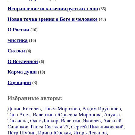
Исправление искажения русских слов
(35)
Новая точка зрения о Боге и человеке
(48)
О России
(16)
мистика
(16)
Сказки
(4)
О Вселенной
(6)
Карма души
(10)
Сценарии
(3)
Избранные авторы:
Денис Киселев
,
Павел Морозовв
,
Вадим Ирупашев
,
Тана Анел
,
Валентина Юрьевна Миронова
,
Ачулла-
Тасачена
,
Олег Данкир
,
Валентин Яковлев
,
Алексей
Савинков
,
Раиса Светлая 27
,
Сергей Шильниковский
,
Пётр Шубин
,
Ирина Юрская
,
Игорь Леванов
,