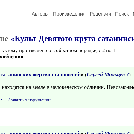
Авторы
Произведения
Рецензии
Поиск
ние
«Культ Девятого круга сатанин
к этому произведению в обратном порядке, с 2 по 1
сообщения
а сатанинских жертвоприношений
» (
Сергей Мальцев 7
)
а находятся на земле в человеческом обличии. Невозможно
•
Заявить о нарушении
а сатанинских жертвоприношений
» (
Сергей Мальцев 7
)