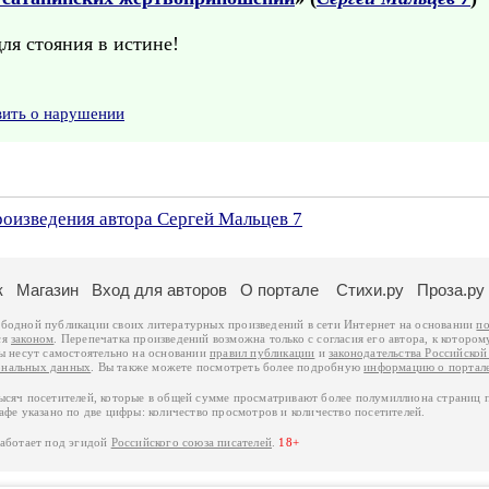
ля стояния в истине!
вить о нарушении
роизведения автора Сергей Мальцев 7
к
Магазин
Вход для авторов
О портале
Стихи.ру
Проза.ру
ободной публикации своих литературных произведений в сети Интернет на основании
по
ся
законом
. Перепечатка произведений возможна только с согласия его автора, к котором
ры несут самостоятельно на основании
правил публикации
и
законодательства Российско
ональных данных
. Вы также можете посмотреть более подробную
информацию о портал
тысяч посетителей, которые в общей сумме просматривают более полумиллиона страниц 
афе указано по две цифры: количество просмотров и количество посетителей.
работает под эгидой
Российского союза писателей
.
18+