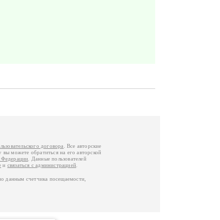
льзовательского договора
. Все авторские
у вы можете обратиться на его авторской
й Федерации
. Данные пользователей
е
и
связаться с администрацией
.
по данным счетчика посещаемости,