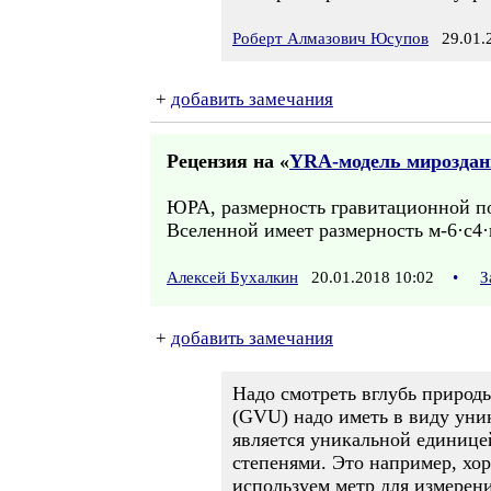
Роберт Алмазович Юсупов
29.01.2
+
добавить замечания
Рецензия на «
YRA-модель мироздан
ЮРА, размерность гравитационной по
Вселенной имеет размерность м-6·с4·
Алексей Бухалкин
20.01.2018 10:02
•
З
+
добавить замечания
Надо смотреть вглубь природы
(GVU) надо иметь в виду уни
является уникальной единице
степенями. Это например, хо
используем метр для измерен