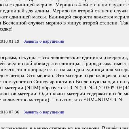
ело и с единицей мерило. Мерило в 4-ой степени служит 
т единицей для длины. Мерило во второй степени служит
жит единицей массы. Единицей скорости является мерил
 Вселенной служит мерило в минус второй степени. Так
рядке!
018 01:19
Заявить о нарушении
грамм, секунда – это человеческие единицы измерения, 
ей ввёл в свой обиход эти единицы. Природа сама имеет
ничего, то в природе есть только одна единица для мате
ды» автора. Это мерило. Это материя содержащаяся в од
 поступает из Сингулярности во Вселенную за один нат
цы материи (NUM) образуется UCN (UCN=1,21030*10^{44}
квантов материи. Один квант материи содержит в себе м
е количество материи). Понятно, что EUM=NUM/UCN.
018 07:36
Заявить о нарушении
лограммами, в какую степень их не возводи. Вашей идеа