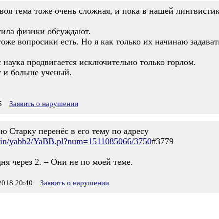
воя тема тоже очень сложная, и пока в нашей лингвистик
тила физики обсуждают.
оже вопросики есть. Но я как только их начинаю задавать
с наука продвигается исключительно только горлом.
т и больше ученый.
5
Заявить о нарушении
ю Старку перенёс в его тему по адресу
gi-bin/yabb2/YaBB.pl?num=1511085066/3750
#3779
ня через 2. – Они не по моей теме.
018 20:40
Заявить о нарушении