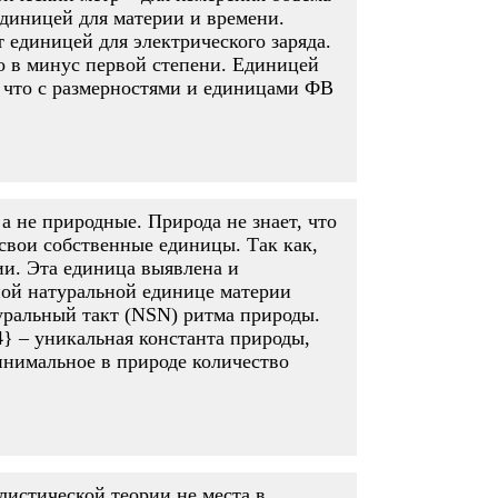
единицей для материи и времени.
 единицей для электрического заряда.
о в минус первой степени. Единицей
 что с размерностями и единицами ФВ
а не природные. Природа не знает, что
 свои собственные единицы. Так как,
рии. Эта единица выявлена и
ной натуральной единице материи
уральный такт (NSN) ритма природы.
 – уникальная константа природы,
инимальное в природе количество
листической теории не места в