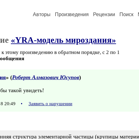
Авторы
Произведения
Рецензии
Поиск
ние
«YRA-модель мироздания»
к этому произведению в обратном порядке, с 2 по 1
сообщения
ия
» (
Роберт Алмазович Юсупов
)
бы такой увидеть!
18 20:49
•
Заявить о нарушении
енняя структура элементарной частицы (крупицы материи