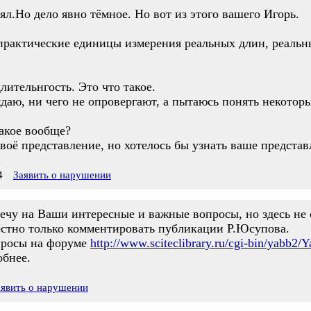
ял.Но дело явно тёмное. Но вот из этого вашего Игорь.
 практические единицы измерения реальных длин, реальн
лительнгость. Это что такое.
ждаю, ни чего не опровергают, а пытаюсь понять некоторы
такое вообще?
своё представление, но хотелось бы узнать ваше предста
4
Заявить о нарушении
вечу на Ваши интересные и важные вопросы, но здесь не
естно только комментировать публикации Р.Юсупова.
просы на форуме
http://www.sciteclibrary.ru/cgi-bin/yabb
обнее.
аявить о нарушении