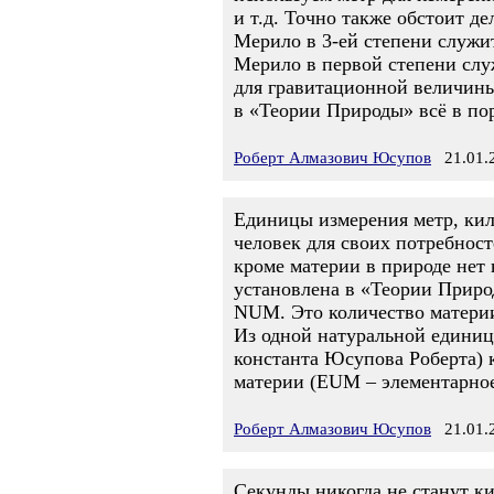
и т.д. Точно также обстоит д
Мерило в 3-ей степени служи
Мерило в первой степени слу
для гравитационной величины
в «Теории Природы» всё в по
Роберт Алмазович Юсупов
21.01.2
Единицы измерения метр, кило
человек для своих потребност
кроме материи в природе нет 
установлена в «Теории Приро
NUM. Это количество материи
Из одной натуральной едини
константа Юсупова Роберта) 
материи (EUM – элементарно
Роберт Алмазович Юсупов
21.01.2
Секунды никогда не станут ки