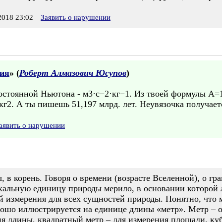
018 23:02
Заявить о нарушении
ия
» (
Роберт Алмазович Юсупов
)
стоянной Ньютона - м3·с−2·кг−1. Из твоей формулы A=1
кг2. А ты пишешь 51,197 млрд. лет. Неувязочка получает
аявить о нарушении
, в корень. Говоря о времени (возрасте Вселенной), о 
кальную единицу природы мерило, в основании которой 
й измерения для всех сущностей природы. Понятно, что 
рошо иллюстрируется на единице длины «метр». Метр – о
ия длины, квадратный метр – для измерения площади, ку