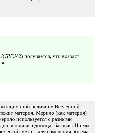
/(GVU^2) получается, что возраст
ся.
гравитационной величине Вселенной
лежит материя. Мерило (как материя)
мерило используется с разными
дна основная единица, базовая. Но мы
бический метр – для измерения объёма