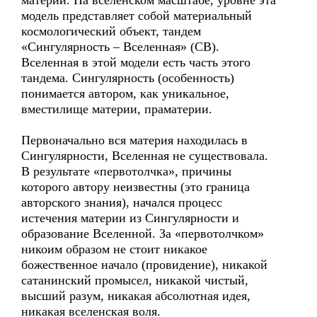
материи. На вселенском масштабе, уровне эта
модель представляет собой материальный
космологический объект, тандем
«Сингулярность – Вселенная» (СВ).
Вселенная в этой модели есть часть этого
тандема. Сингулярность (особенность)
понимается автором, как уникальное,
вместилище материи, праматерии.
Первоначально вся материя находилась в
Сингулярности, Вселенная не существовала.
В результате «первотолчка», причины
которого автору неизвестны (это граница
авторского знания), начался процесс
истечения материи из Сингулярности и
образование Вселенной. За «первотолчком»
никоим образом не стоит никакое
божественное начало (провидение), никакой
сатанинский промысел, никакой чистый,
высший разум, никакая абсолютная идея,
никакая вселенская воля.