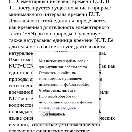
6. Элементарный интервал времени EUT. В
ТП постулируется существование в природе
минимального интервала времени EUT.
Длительность этой единицы определяется,
как временная длительность элементарного
такта (ESN) ритма природы. Существует
также натуральная единица времени NUT. Её
длительность соответствует длительности
натурального такта (NSN) ритма природы.
Имеют место следующие равенства:
Мы используем файлы cookie
NUT=UCN*EUT или EUT=NUT/UCN. Так как
для улучшения работы сайта.
единственной сущностью и субстанцией
Оставаясь на сайте, вы
природы является материя, то в качестве
соглашаетесь с условиями
естественной единицы времени или
использования файлов cookies.
Чтобы ознакомиться с
временной длительности величин EUT или
Политикой обработки
NUT может быть взята только материя в
персональных данных и файлов
количестве EUM или NUM. Материя
cookie,
нажмите здесь
.
порождает время: «время = материя». На
Соглашаюсь
языке физики, используя понятия физических
величин, это означает, что имеют место
следующие физические тождества: