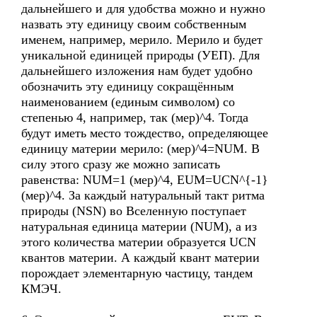
дальнейшего и для удобства можно и нужно
назвать эту единицу своим собственным
именем, например, мерило. Мерило и будет
уникальной единицей природы (УЕП). Для
дальнейшего изложения нам будет удобно
обозначить эту единицу сокращённым
наименованием (единым символом) со
степенью 4, например, так (мер)^4. Тогда
будут иметь место тождество, определяющее
единицу материи мерило: (мер)^4=NUM. В
силу этого сразу же можно записать
равенства: NUM=1 (мер)^4, EUM=UCN^{-1}
(мер)^4. За каждый натуральный такт ритма
природы (NSN) во Вселенную поступает
натуральная единица материи (NUM), а из
этого количества материи образуется UCN
квантов материи. А каждый квант материи
порождает элементарную частицу, тандем
КМЭЧ.