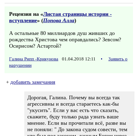
Рецензия на «
Листая страницы истории -
вступление
» (
Попова Алла
)
А остальные 80 миллиардов душ живших до
рождества Христова чем оправдались? Зевсом?
Осирисом? Астартой?
Галина Рипп -Крикунова
01.04.2018 12:11
•
Заявить о
нарушении
+
добавить замечания
Дорогая, Галина. Почему вы всегда так
агрессивны и всегда стараетесь как-бы
"укусить". Если у вас есть что сказать,
скажите, буду только рада узнать ваше
мнение. Если вы прочитали всё, разве вы
не поняли: " До закона судом совести, тем
кто был под законом, данным Богом через