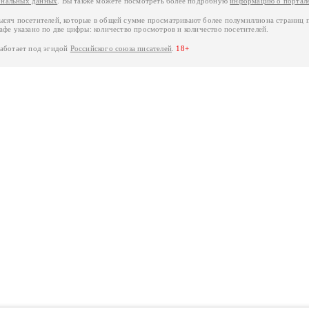
ональных данных
. Вы также можете посмотреть более подробную
информацию о портал
тысяч посетителей, которые в общей сумме просматривают более полумиллиона страниц 
афе указано по две цифры: количество просмотров и количество посетителей.
работает под эгидой
Российского союза писателей
.
18+