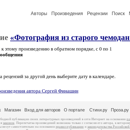
Авторы
Произведения
Рецензии
Поиск
ние
«Фотография из старого чемодан
к этому произведению в обратном порядке, с 0 по 1
сообщения
а рецензий за другой день выберите дату в календаре.
произведения автора Сергей Финашин
к
Магазин
Вход для авторов
О портале
Стихи.ру
Проза.ру
ободной публикации своих литературных произведений в сети Интернет на основании
по
ся
законом
. Перепечатка произведений возможна только с согласия его автора, к котором
ры несут самостоятельно на основании
правил публикации
и
законодательства Российско