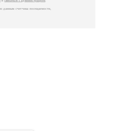
е
и
связаться с администрацией
.
по данным счетчика посещаемости,