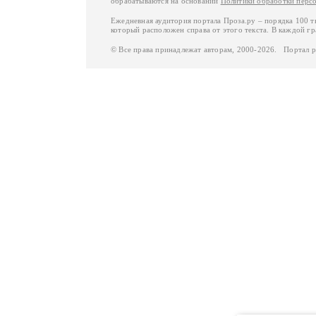
обрабатываются на основании
Политики обработки перс
Ежедневная аудитория портала Проза.ру – порядка 100 
который расположен справа от этого текста. В каждой гр
© Все права принадлежат авторам, 2000-2026. Портал 