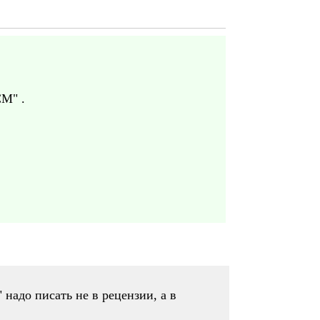
М" .
адо писать не в рецензии, а в