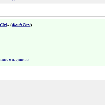
ВСМ
» (
Фонд Всм
)
явить о нарушении