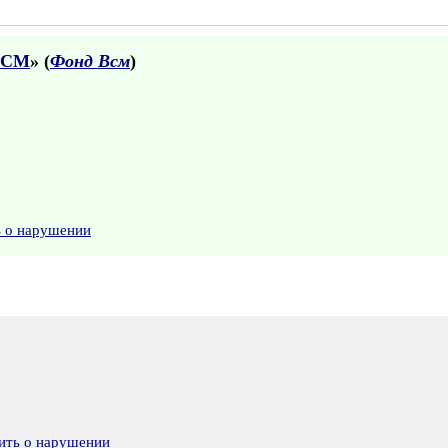
ВСМ
» (
Фонд Всм
)
ь о нарушении
ить о нарушении