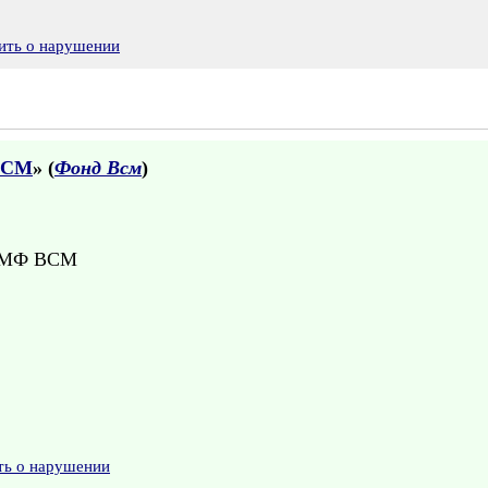
ить о нарушении
ВСМ
» (
Фонд Всм
)
с МФ ВСМ
ть о нарушении