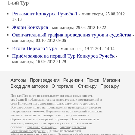
1-ый Тур
Регламент Конкурса Ручеёк-1
- миниатюры, 25.08.2012
17:13
Жюри Конкурса
- миниатюры, 29.08.2012 10:22
Окончательный график проведения туров и судейства
-
миниатюры, 03.10.2012 09:06
Итоги Первого Тура
- миниатюры, 19.11.2012 14:14
Приём заявок на первый Тур Конкурса Ручеёк
-
миниатюры, 16.09.2012 21:29
Авторы
Произведения
Рецензии
Поиск
Магазин
Вход для авторов
О портале
Стихи.ру
Проза.ру
Портал Проза.ру предоставляет авторам возможность
свободной публикации своих литературных произведений в
сети Интернет на основании
пользовательского договора
.
Все авторские права на произведения принадлежат авторам
и охраняются
законом
. Перепечатка произведений возможна
только с согласия его автора, к которому вы можете
обратиться на его авторской странице. Ответственность за
тексты произведений авторы несут самостоятельно на
основании
правил публикации
и
законодательства
Российской Федерации
. Данные пользователей
обрабатываются на основании
Политики обработки персональных данных
.