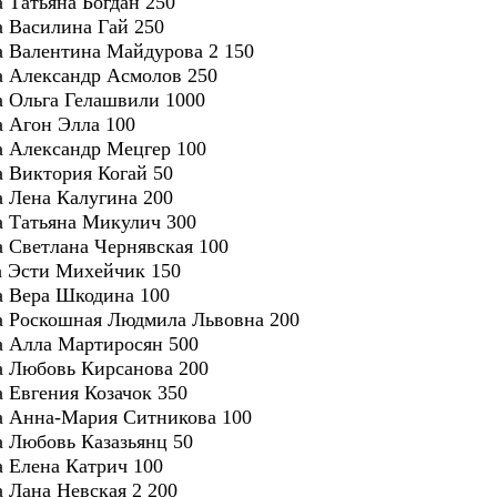
а Татьяна Богдан 250
ра Василина Гай 250
ра Валентина Майдурова 2 150
ра Александр Асмолов 250
ра Ольга Гелашвили 1000
а Агон Элла 100
ра Александр Мецгер 100
а Виктория Когай 50
а Лена Калугина 200
ра Татьяна Микулич 300
ра Светлана Чернявская 100
ра Эсти Михейчик 150
ра Вера Шкодина 100
ра Роскошная Людмила Львовна 200
ра Алла Мартиросян 500
ра Любовь Кирсанова 200
а Евгения Козачок 350
ра Анна-Мария Ситникова 100
ра Любовь Казазьянц 50
а Елена Катрич 100
а Лана Невская 2 200