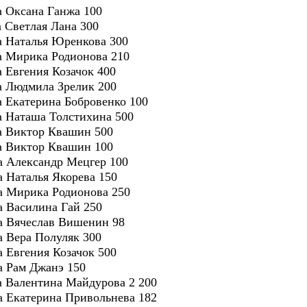
ра Оксана Ганжа 100
а Светлая Лана 300
ра Наталья Юренкова 300
ра Мирика Родионова 210
а Евгения Козачок 400
ра Людмила Зрелик 200
ра Екатерина Бобровенко 100
ра Наташа Толстихина 500
ра Виктор Квашин 500
ра Виктор Квашин 100
ра Александр Мецгер 100
а Наталья Якорева 150
ра Мирика Родионова 250
ра Василина Гай 250
ра Вячеслав Вишенин 98
ра Вера Полуляк 300
а Евгения Козачок 500
ра Рам Джанэ 150
ра Валентина Майдурова 2 200
ра Екатерина Привольнева 182