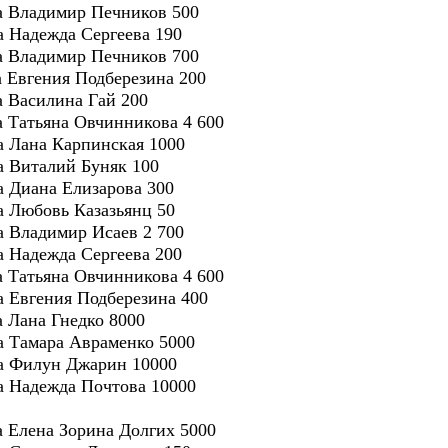
ра Владимир Печников 500
ра Надежда Сергеева 190
ра Владимир Печников 700
ра Евгения Подберезина 200
ра Василина Гай 200
ра Татьяна Овчинникова 4 600
ра Лана Карпинская 1000
ра Виталий Буняк 100
ра Диана Елизарова 300
ра Любовь Казазьянц 50
ра Владимир Исаев 2 700
ра Надежда Сергеева 200
ра Татьяна Овчинникова 4 600
ра Евгения Подберезина 400
а Лана Гнедко 8000
ра Тамара Авраменко 5000
ра Филун Джарин 10000
ра Надежда Почтова 10000
ра Елена Зорина Долгих 5000