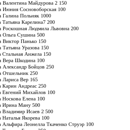
ра Валентина Майдурова 2 150
ра Июния Сосновоборская 100
ра Галина Польняк 1000
ра Татьяна Карелина7 200
ра Роскошная Людмила Львовна 200
ра Ольга Сушина 500
ра Виктор Панько 150
а Татьяна Уразова 150
ра Стальная Анжела 150
ра Вера Шкодина 100
ра Александр Бойцов 250
ра Отшельник 250
а Лариса Вер 165
ра Карин Андреас 250
ра Евгений Михайлов 100
а Носкова Елена 100
ра Ирина Ману 500
ра Владимир Исаев 2 500
а Наталья Якорева 100
ра Альфира Леонелла Ткаченко Струэр 100