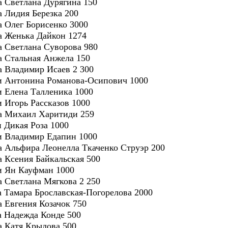
ра Светлана Дурягина 150
а Лидия Березка 200
ра Олег Борисенко 3000
ра Женька Дайкон 1274
ра Светлана Суворова 980
ра Стальная Анжела 150
ра Владимир Исаев 2 300
ри Антонина Романова-Осипович 1000
и Елена Талленика 1000
 Игорь Рассказов 1000
ра Михаил Харитиди 259
 Дикая Роза 1000
и Владимир Едапин 1000
ра Альфира Леонелла Ткаченко Струэр 200
а Ксения Байкальская 500
и Ян Кауфман 1000
а Светлана Мягкова 2 250
ра Тамара Брославская-Погорелова 2000
а Евгения Козачок 750
ра Надежда Конде 500
ра Катя Крылова 500