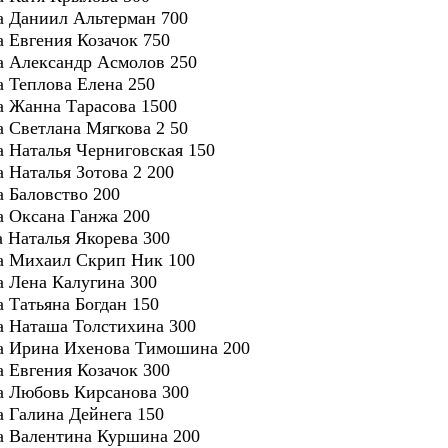
ра Даниил Альтерман 700
а Евгения Козачок 750
ра Александр Асмолов 250
а Теплова Елена 250
ра Жанна Тарасова 1500
а Светлана Мягкова 2 50
ра Наталья Черниговская 150
а Наталья Зотова 2 200
а Баловство 200
ра Оксана Ганжа 200
а Наталья Якорева 300
ора Михаил Скрип Ник 100
ра Лена Калугина 300
а Татьяна Богдан 150
ра Наташа Толстихина 300
ора Ирина Ихенова Тимошина 200
а Евгения Козачок 300
ра Любовь Кирсанова 300
а Галина Дейнега 150
ра Валентина Куршина 200