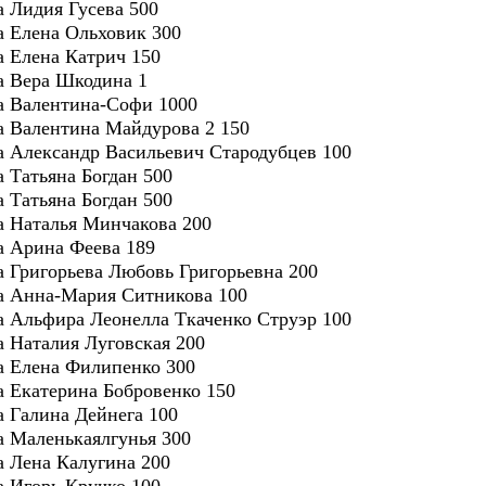
а Лидия Гусева 500
ра Елена Ольховик 300
ра Елена Катрич 150
ра Вера Шкодина 1
ра Валентина-Софи 1000
ра Валентина Майдурова 2 150
ра Александр Васильевич Стародубцев 100
а Татьяна Богдан 500
а Татьяна Богдан 500
ра Наталья Минчакова 200
ра Арина Феева 189
ра Григорьева Любовь Григорьевна 200
ра Анна-Мария Ситникова 100
ра Альфира Леонелла Ткаченко Струэр 100
ра Наталия Луговская 200
ра Елена Филипенко 300
ра Екатерина Бобровенко 150
а Галина Дейнега 100
ра Маленькаялгунья 300
ра Лена Калугина 200