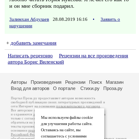
и он мне сборник подарил.
Залимхан Абдулаев
28.08.2019 16:16
•
Заявить о
нарушении
+
добавить замечания
Написать рецензию
Рецензии на все произведения
автора Борис Виленский
Авторы
Произведения
Рецензии
Поиск
Магазин
Вход для авторов
О портале
Стихи.ру
Проза.ру
Портал Проза.ру предоставляет авторам возможность
свободной публикации своих литературных произведений в
сети Интернет на основании
пользовательского договора
.
Все авторские права на произведения принадлежат авторам
и охраняются
законом
. Перепечатка произведений возможна
Мы используем файлы cookie
только с согласия его автора, к которому вы можете
обратиться на его авторской странице. Ответственность за
для улучшения работы сайта.
тексты произведений авторы несут самостоятельно на
Оставаясь на сайте, вы
основании
правил публикации
и
законодательства
Российской Федерации
. Данные пользователей
соглашаетесь с условиями
обрабатываются на основании
Политики обработки персональных данных
.