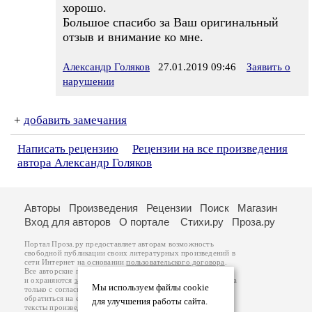
хорошо.
Большое спасибо за Ваш оригинальный
отзыв и внимание ко мне.
Александр Голяков
27.01.2019 09:46
Заявить о
нарушении
+
добавить замечания
Написать рецензию
Рецензии на все произведения
автора Александр Голяков
Авторы
Произведения
Рецензии
Поиск
Магазин
Вход для авторов
О портале
Стихи.ру
Проза.ру
Портал Проза.ру предоставляет авторам возможность
свободной публикации своих литературных произведений в
сети Интернет на основании
пользовательского договора
.
Все авторские права на произведения принадлежат авторам
и охраняются
законом
. Перепечатка произведений возможна
Мы используем файлы cookie
только с согласия его автора, к которому вы можете
обратиться на его авторской странице. Ответственность за
для улучшения работы сайта.
тексты произведений авторы несут самостоятельно на