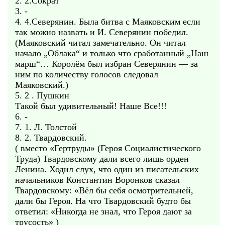
2. 2.Сократ
3. -
4. 4.Северянин. Была битва с Маяковским если
так можно назвать и И. Северянин победил.
(Маяковский читал замечательно. Он читал
начало „Облака“ и только что сработанный „Наш
марш“… Королём был избран Северянин — за
ним по количеству голосов следовал
Маяковский.)
5. 2 . Пушкин
Такой был удивительный! Наше Все!!!
6. -
7. 1. Л. Толстой
8. 2. Твардовский.
( вместо «Гертруды» (Героя Социалистического
Труда) Твардовскому дали всего лишь орден
Ленина. Ходил слух, что один из писательских
начальников Константин Воронков сказал
Твардовскому: «Вёл бы себя осмотрительней,
дали бы Героя. На что Твардовский будто бы
ответил: «Никогда не знал, что Героя дают за
трусость» )