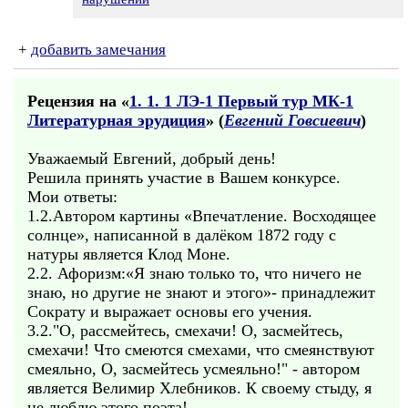
+
добавить замечания
Рецензия на «
1. 1. 1 ЛЭ-1 Первый тур МК-1
Литературная эрудиция
» (
Евгений Говсиевич
)
Уважаемый Евгений, добрый день!
Решила принять участие в Вашем конкурсе.
Мои ответы:
1.2.Автором картины «Впечатление. Восходящее
солнце», написанной в далёком 1872 году с
натуры является Клод Моне.
2.2. Афоризм:«Я знаю только то, что ничего не
знаю, но другие не знают и этого»- принадлежит
Сократу и выражает основы его учения.
3.2."О, рассмейтесь, смехачи! О, засмейтесь,
смехачи! Что смеются смехами, что смеянствуют
смеяльно, О, засмейтесь усмеяльно!" - автором
является Велимир Хлебников. К своему стыду, я
не люблю этого поэта!