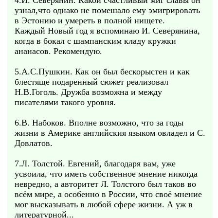
4.И. Северянин. Какой счастливый миг славы он
узнал,что однако не помешало ему эмигрировать
в Эстонию и умереть в полной нищете.
Каждый Новый год я вспоминаю И. Северянина,
когда в бокал с шампанским кладу кружки
ананасов. Рекомендую.
5.А.С.Пушкин. Как он был бескорыстен и как
блестяще подаренный сюжет реализовал
Н.В.Гоголь. Дружба возможна и между
писателями такого уровня.
6.В. Набоков. Вполне возможно, что за годы
жизни в Америке английския языком овладел и С.
Довлатов.
7.Л. Толстой. Евгений, благодаря вам, уже
усвоила, что иметь собственное мнение никогда
невредно, а авторитет Л. Толстого был таков во
всём мире, а особенно в России, что своё мнение
мог высказывать в любой сфере жизни. А уж в
литературной...