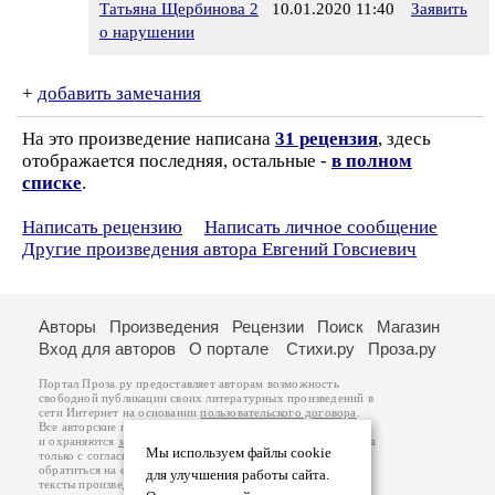
Татьяна Щербинова 2
10.01.2020 11:40
Заявить
о нарушении
+
добавить замечания
На это произведение написана
31 рецензия
, здесь
отображается последняя, остальные -
в полном
списке
.
Написать рецензию
Написать личное сообщение
Другие произведения автора Евгений Говсиевич
Авторы
Произведения
Рецензии
Поиск
Магазин
Вход для авторов
О портале
Стихи.ру
Проза.ру
Портал Проза.ру предоставляет авторам возможность
свободной публикации своих литературных произведений в
сети Интернет на основании
пользовательского договора
.
Все авторские права на произведения принадлежат авторам
и охраняются
законом
. Перепечатка произведений возможна
Мы используем файлы cookie
только с согласия его автора, к которому вы можете
обратиться на его авторской странице. Ответственность за
для улучшения работы сайта.
тексты произведений авторы несут самостоятельно на