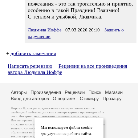
пожелания - это так трогательно и приятно,
особенно в такой Праздник! Взаимно!
С теплом и улыбкой, Людмила.
Людмила Иоффе
07.03.2020 20:10
Заявить о
нарушении
+
добавить замечания
Написать рецензию
Рецензии на все произведения
автора Людмила Иоффе
Авторы
Произведения
Рецензии
Поиск
Магазин
Вход для авторов
О портале
Стихи.ру
Проза.ру
Портал Проза.ру предоставляет авторам возможность
свободной публикации своих литературных произведений в
сети Интернет на основании
пользовательского договора
.
Все авторские права на произведения принадлежат авторам
и охраняются
законом
. Перепечатка произведений возможна
Мы используем файлы cookie
только с согласия его автора, к которому вы можете
обратиться на его авторской странице. Ответственность за
для улучшения работы сайта.
тексты произведений авторы несут самостоятельно на