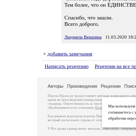
Тем более, что он ЕДИНСТВ
Спасибо, что зашли.
Всего доброго.
Людмила Векшина
11.03.2020 18:
+
добавить замечания
Написать рецензию
Рецензии на все 
Авторы
Произведения
Рецензии
Поис
Портал Проза.ру предоставляет авторам возможность св
права на произведения принадлежат авторам и охраняют
странице. Ответственность за тексты произведений авто
Мы используем ф
обрабатываются на основании
Политики обработки перс
соглашаетесь с 
Ежедневная аудитория портала Проза.ру – порядка 100 
обработки перс
который расположен справа от этого текста. В каждой гр
© Все права принадлежат авторам, 2000-2026. Портал 