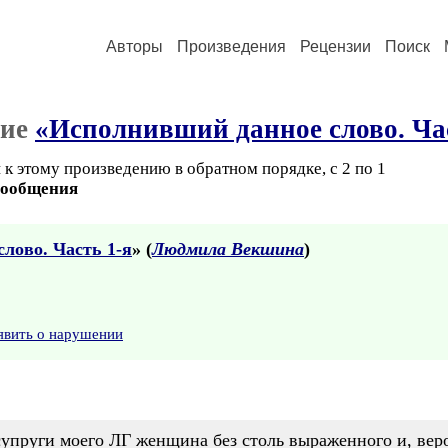
Авторы
Произведения
Рецензии
Поиск
ние
«Исполнивший данное слово. Час
к этому произведению в обратном порядке, с 2 по 1
сообщения
лово. Часть 1-я
» (
Людмила Векшина
)
явить о нарушении
супруги моего ЛГ женщина без столь выраженного и, вер