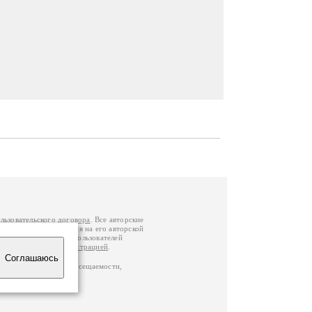
льзовательского договора
. Все авторские
у вы можете обратиться на его авторской
й Федерации
. Данные пользователей
е
и
связаться с администрацией
.
Соглашаюсь
по данным счетчика посещаемости,