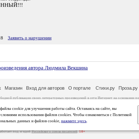
ЕННЫЙ!!!
28
Заявить о нарушении
произведения автора Людмила Векшина
к
Магазин
Вход для авторов
О портале
Стихи.ру
Проза.ру
ободной публикации своих литературных произведений в сети Интернет на основании
по
ся
законом
. Перепечатка произведений возможна только с согласия его автора, к котором
ры несут самостоятельно на основании
правил публикации
и
законодательства Российско
айлы cookie для улучшения работы сайта. Оставаясь на сайте, вы
ональных данных
. Вы также можете посмотреть более подробную
информацию о портал
условиями использования файлов cookies. Чтобы ознакомиться с Политикой
тысяч посетителей, которые в общей сумме просматривают более полумиллиона страниц 
ональных данных и файлов cookie,
нажмите здесь
.
афе указано по две цифры: количество просмотров и количество посетителей.
работает под эгидой
Российского союза писателей
.
18+