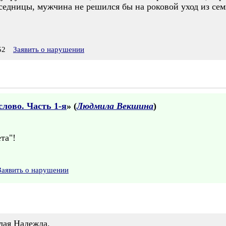
еседницы, мужчина не решился бы на роковой уход из семь
52
Заявить о нарушении
лово. Часть 1-я
» (
Людмила Векшина
)
та"!
Заявить о нарушении
лая Надежда.