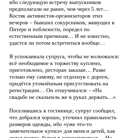
ибо следующую встречу выпускников
предполагали не ранее, чем через 5 лет…
Костяк активистов-организаторов этих
вечеров – бывших сокурсников, живущих в
Питере и поблизости, поредел по
естественным причинам… И не известно,
удастся ли потом встретиться вообще…
Я успокаивала супруга, чтобы не волновался:
всё необходимое к торжеству куплено,
приготовлено, ресторан заказан… Разве
только ему самому, не отдохнув с дороги,
придётся утомлённым присутствовать на
регистрации… Он отшучивался: - «На
свадьбе не скальпель же в руках держать…»
Поселившись в гостинице, супруг сообщил,
что добрался хорошо, уточнил правильность
размеров одежды, ибо «уже что-то
замечательное купил» для меня и детей, как
делал всегда, бывая в командировках… На