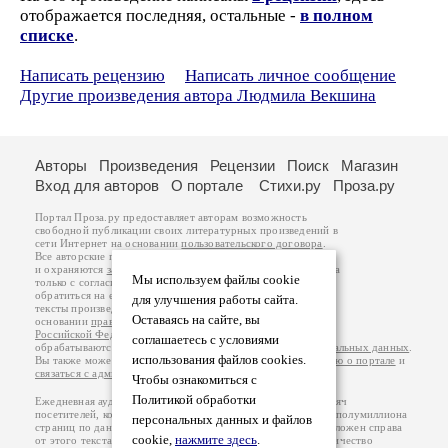
отображается последняя, остальные -
в полном
списке
.
Написать рецензию
Написать личное сообщение
Другие произведения автора Людмила Векшина
Авторы
Произведения
Рецензии
Поиск
Магазин
Вход для авторов
О портале
Стихи.ру
Проза.ру
Портал Проза.ру предоставляет авторам возможность
свободной публикации своих литературных произведений в
сети Интернет на основании
пользовательского договора
.
Все авторские права на произведения принадлежат авторам
и охраняются
законом
. Перепечатка произведений возможна
Мы используем файлы cookie
только с согласия его автора, к которому вы можете
обратиться на его авторской странице. Ответственность за
для улучшения работы сайта.
тексты произведений авторы несут самостоятельно на
Оставаясь на сайте, вы
основании
правил публикации
и
законодательства
Российской Федерации
. Данные пользователей
соглашаетесь с условиями
обрабатываются на основании
Политики обработки персональных данных
.
использования файлов cookies.
Вы также можете посмотреть более подробную
информацию о портале
и
связаться с администрацией
.
Чтобы ознакомиться с
Политикой обработки
Ежедневная аудитория портала Проза.ру – порядка 100 тысяч
посетителей, которые в общей сумме просматривают более полумиллиона
персональных данных и файлов
страниц по данным счетчика посещаемости, который расположен справа
cookie,
нажмите здесь
.
от этого текста. В каждой графе указано по две цифры: количество