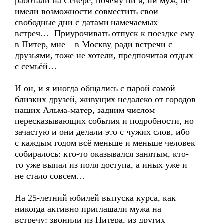
работали на Севере, почему ни я, ни муж, не
имели возможности совместить свои
свободные дни с датами намечаемых
встреч… Приурочивать отпуск к поездке ему
в Питер, мне – в Москву, ради встречи с
друзьями, тоже не хотели, предпочитая отдых
с семьёй…
И он, и я иногда общались с парой самой
близких друзей, живущих недалеко от городов
наших Альма-матер, задним числом
пересказывающих события и подробности, но
зачастую и они делали это с чужих слов, ибо
с каждым годом всё меньше и меньше человек
собиралось: кто-то оказывался занятым, кто-
то уже выпал из поля доступа, а иных уже и
не стало совсем…
На 25-летний юбилей выпуска курса, как
никогда активно приглашали мужа на
встречу: звонили из Питера, из других