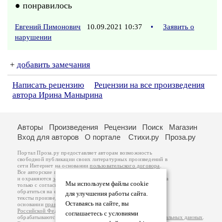
● понравилось
Евгений Пимонович
10.09.2021 10:37
•
Заявить о
нарушении
+
добавить замечания
Написать рецензию
Рецензии на все произведения
автора Ирина Манырина
Авторы
Произведения
Рецензии
Поиск
Магазин
Вход для авторов
О портале
Стихи.ру
Проза.ру
Портал Проза.ру предоставляет авторам возможность
свободной публикации своих литературных произведений в
сети Интернет на основании
пользовательского договора
.
Все авторские права на произведения принадлежат авторам
и охраняются
законом
. Перепечатка произведений возможна
Мы используем файлы cookie
только с согласия его автора, к которому вы можете
обратиться на его авторской странице. Ответственность за
для улучшения работы сайта.
тексты произведений авторы несут самостоятельно на
Оставаясь на сайте, вы
основании
правил публикации
и
законодательства
Российской Федерации
. Данные пользователей
соглашаетесь с условиями
обрабатываются на основании
Политики обработки персональных данных
.