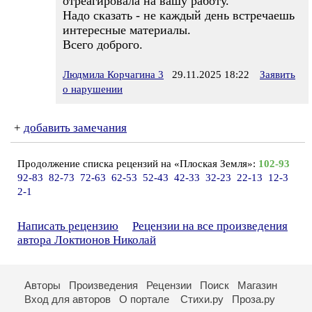
отреагировала на вашу работу.
Надо сказать - не каждый день встречаешь
интересные материалы.
Всего доброго.
Людмила Корчагина 3
29.11.2025 18:22
Заявить
о нарушении
+
добавить замечания
Продолжение списка рецензий на «Плоская Земля»:
102-93
92-83
82-73
72-63
62-53
52-43
42-33
32-23
22-13
12-3
2-1
Написать рецензию
Рецензии на все произведения
автора Локтионов Николай
Авторы
Произведения
Рецензии
Поиск
Магазин
Вход для авторов
О портале
Стихи.ру
Проза.ру