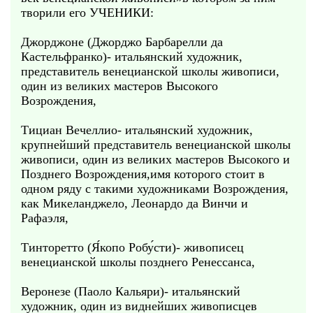
творили его УЧЕНИКИ:
Джорджоне (Джорджо Барбарелли да
Кастельфранко)- итальянский художник,
представитель венецианской школы живописи,
один из великих мастеров Высокого
Возрождения,
Тициан Вечеллио- итальянский художник,
крупнейший представитель венецианской школы
живописи, один из великих мастеров Высокого и
Позднего Возрождения,имя которого стоит в
одном ряду с такими художниками Возрождения,
как Микеланджело, Леонардо да Винчи и
Рафаэля,
Тинторетто (Я́копо Робу́сти)- живописец
венецианской школы позднего Ренессанса,
Веронезе (Паоло Кальяри)- итальянский
художник, один из виднейших живописцев