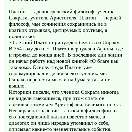
Плато́н — древнегреческий философ, ученик
Сократа, учитель Аристотеля. Платон — первый
философ, чьи сочинения сохранились не в
кратких отрывках, цитируемых другими, а
полностью.
70-летний Платон принуждён бежать из Сираку.
В 354 году до н. э. Платон вернулся в Афины, где
и прожил до конца дней. В последние дни жизни
он начал работу над новой книгой «О благе как
таковом». Основу труда Платон уже
сформулировал и делился ею с учениками.
Однако перенести мысли на бумагу так и не
вышло.
Историки писали, что ученика Сократа никогда
не видели смеющимся, при этом спать он
ложился с томиком Аристофана, великого поэта.
Невзирая на значение Платона в философии, о
его повседневной жизни известно мало, в
диалогах он лишь изредка упоминал о себе,
описывая какие-то незначительные события.