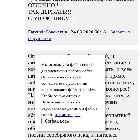
ОТЛИЧНО!!
ТАК ДЕРЖАТЬ!!!
С УВАЖЕНИЕМ, -
Евгений Говсиевич
24.09.2020 06:18
Заявить о
нарушении
Огромное спасибо, вам, Евгений, и
авторам, которые завершили состязание в
Мы используем файлы cookie
конкурсе, продолжают участвовать, и всем
для улучшения работы сайта.
авторам - болельщикам, которые прямо,
Оставаясь на сайте, вы
либо, косвенно, принимали участие в этом,
соглашаетесь с условиями
интереснейшем, на мой взгляд, конкурсе!
использования файлов cookies.
На протяжении нескольких туров, хотя, и
Чтобы ознакомиться с
не просто, мне было,но, точно,очень
Политикой обработки
комфортно! Несмотря на то, что я
персональных данных и файлов
абсолютный новичок, этакий, неопытный
cookie,
нажмите здесь
.
простачок, совершенно, не эрудит, а,
Соглашаюсь
обыкновенный читатель - поклонник,
поэзии серебряного века, я пыталась