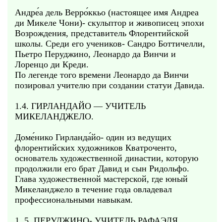
Андре́а дель Верро́ккьо (настоящее имя Андреа
ди Микеле Чони)- скульптор и живописец эпохи
Возрождения, представитель Флорентийской
школы. Среди его учеников- Сандро Боттичелли,
Пьетро Перуджино, Леонардо да Винчи и
Лоренцо ди Креди.
По легенде того времени Леонардо да Винчи
позировал учителю при создании статуи Давида.
1.4. ГИРЛАНДАЙО — УЧИТЕЛЬ
МИКЕЛАНДЖЕЛО.
Доме́нико Гирланда́йо- один из ведущих
флорентийских художников Кватроченто,
основатель художественной династии, которую
продолжили его брат Давид и сын Ридольфо.
Глава художественной мастерской, где юный
Микеланджело в течение года овладевал
профессиональными навыкам.
1. 5. ПЕРУДЖИНО- УЧИТЕЛЬ РАФАЭЛЯ.