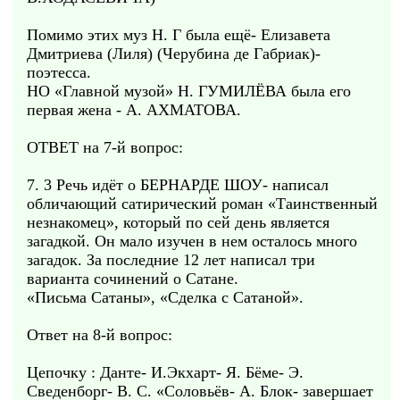
Помимо этих муз Н. Г была ещё- Елизавета
Дмитриева (Лиля) (Черубина де Габриак)-
поэтесса.
НО «Главной музой» Н. ГУМИЛЁВА была его
первая жена - А. АХМАТОВА.
ОТВЕТ на 7-й вопрос:
7. 3 Речь идёт о БЕРНАРДЕ ШОУ- написал
обличающий сатирический роман «Таинственный
незнакомец», который по сей день является
загадкой. Он мало изучен в нем осталось много
загадок. За последние 12 лет написал три
варианта сочинений о Сатане.
«Письма Сатаны», «Сделка с Сатаной».
Ответ на 8-й вопрос:
Цепочку : Данте- И.Экхарт- Я. Бёме- Э.
Сведенборг- В. С. «Соловьёв- А. Блок- завершает