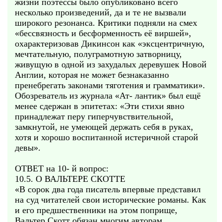
жизни поэтессы было опубликовано всего
несколько произведений, да и те не вызвали
широкого резонанса. Критики подняли на смех
«бессвязность и бесформенность её виршей»,
охарактеризовав Дикинсон как «эксцентричную,
мечтательную, полуграмотную затворницу,
живущую в одной из захудалых деревушек Новой
Англии, которая не может безнаказанно
пренебрегать законами тяготения и грамматики».
Обозреватель из журнала «Ат- лантик» был ещё
менее сдержан в эпитетах: «Эти стихи явно
принадлежат перу гиперчувствительной,
замкнутой, не умеющей держать себя в руках,
хотя и хорошо воспитанной истеричной старой
девы».
ОТВЕТ на 10- й вопрос:
10.5. О ВАЛЬТЕРЕ СКОТТЕ
«В сорок два года писатель впервые представил
на суд читателей свои исторические романы. Как
и его предшественники на этом поприще,
Вальтер Скотт обязан многим авторам