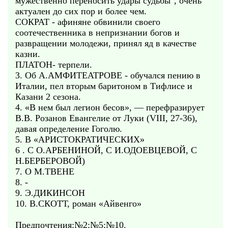
мужественно переносить удары судьбы", очень
актуален до сих пор и более чем.
СОКРАТ - афиняне обвинили своего
соотечественника в непризнании богов и
развращении молодежи, принял яд в качестве
казни.
ПЛАТОН- терпели.
3. Об А.АМФИТЕАТРОВЕ - обучался пению в
Италии, пел вторым баритоном в Тифлисе и
Казани 2 сезона.
4. «В нем был легион бесов», — перефразирует
В.В. Розанов Евангелие от Луки (VIII, 27-36),
давая определение Гоголю.
5. В «АРИСТОКРАТИЧЕСКИХ»
6 . С О.АРБЕНИНОЙ, С И.ОДОЕВЦЕВОЙ, С
Н.БЕРБЕРОВОЙ)
7. О М.ТВЕНЕ
8. -
9. Э.ДИКИНСОН
10. В.СКОТТ, роман «Айвенго»
Предпочтения:№2;№5;№10.