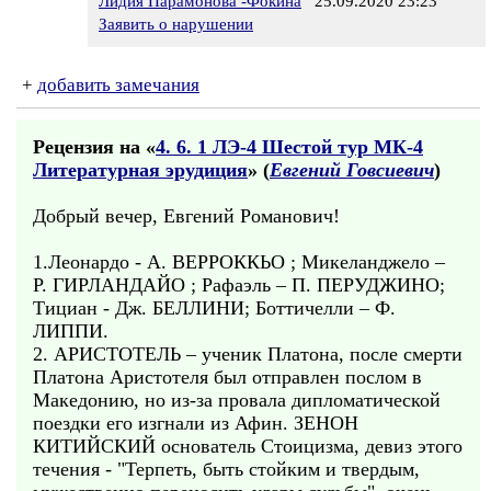
Лидия Парамонова -Фокина
25.09.2020 23:23
Заявить о нарушении
+
добавить замечания
Рецензия на «
4. 6. 1 ЛЭ-4 Шестой тур МК-4
Литературная эрудиция
» (
Евгений Говсиевич
)
Добрый вечер, Евгений Романович!
1.Леонардо - А. ВЕРРОККЬО ; Микеланджело –
Р. ГИРЛАНДАЙО ; Рафаэль – П. ПЕРУДЖИНО;
Тициан - Дж. БЕЛЛИНИ; Боттичелли – Ф.
ЛИППИ.
2. АРИСТОТЕЛЬ – ученик Платона, после смерти
Платона Аристотеля был отправлен послом в
Македонию, но из-за провала дипломатической
поездки его изгнали из Афин. ЗЕНОН
КИТИЙСКИЙ основатель Стоицизма, девиз этого
течения - "Терпеть, быть стойким и твердым,