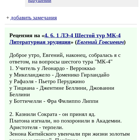
нарушении
+
добавить замечания
Рецензия на «
4. 6. 1 ЛЭ-4 Шестой тур МК-4
Литературная эрудиция
» (
Евгений Говсиевич
)
Доброе утро, Евгений, наконец, собралась я с
ответом, на вопросы шестого тура "МК-4"
1. Учитель у Леонардо - Верроккьо
у Микеланджело - Доменико Гирландайо
у Рафаэля - Пьетро Перуджино
у Тициана - Джентине Беллини, Джованни
Беллини
у Боттичелли - Фра Филиппо Липпи
2. Казнили Сократа - он принял яд.
Платона изгнали, но похоронили в Академии.
Аристотеля - терпели.
Зенона Китийского увенчали при жизни золотым