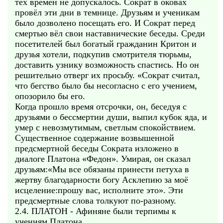
тех времён не допускалось. Сократ в оковах
провёл эти дни в темнице. Друзьям и ученикам
было дозволено посещать его. И Сократ перед
смертью вёл свои наставнические беседы. Среди
посетителей был богатый гражданин Критон и
друзья хотели, подкупив смотрителя тюрьмы,
доставить узнику возможность спастись. Но он
решительно отверг их просьбу. «Сократ считал,
что бегство было бы несогласно с его учением,
опозорило бы его.
Когда прошло время отсрочки, он, беседуя с
друзьями о бессмертии души, выпил кубок яда, и
умер с невозмутимым, светлым спокойствием.
Существенное содержание возвышенной
предсмертной беседы Сократа изложено в
диалоге Платона «Федон». Умирая, он сказал
друзьям:«Мы все обязаны принести петуха в
жертву благодарности богу Асклепию за моё
исцеление:прошу вас, исполните это». Эти
предсмертные слова толкуют по-разному.
2.4. ПЛАТОН - Афиняне были терпимы к
учениям Платона