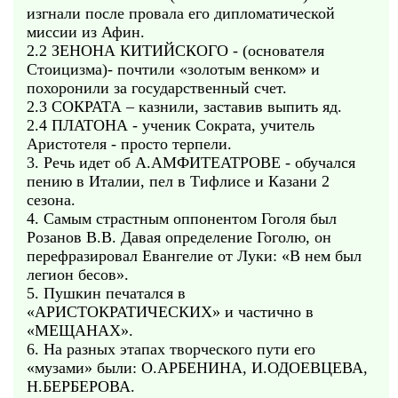
изгнали после провала его дипломатической
миссии из Афин.
2.2 ЗЕНОНА КИТИЙСКОГО - (основателя
Стоицизма)- почтили «золотым венком» и
похоронили за государственный счет.
2.3 СОКРАТА – казнили, заставив выпить яд.
2.4 ПЛАТОНА - ученик Сократа, учитель
Аристотеля - просто терпели.
3. Речь идет об А.АМФИТЕАТРОВЕ - обучался
пению в Италии, пел в Тифлисе и Казани 2
сезона.
4. Самым страстным оппонентом Гоголя был
Розанов В.В. Давая определение Гоголю, он
перефразировал Евангелие от Луки: «В нем был
легион бесов».
5. Пушкин печатался в
«АРИСТОКРАТИЧЕСКИХ» и частично в
«МЕЩАНАХ».
6. На разных этапах творческого пути его
«музами» были: О.АРБЕНИНА, И.ОДОЕВЦЕВА,
Н.БЕРБЕРОВА.