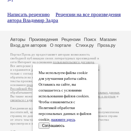
9-1
Написать рецензию
Рецензии на все произведения
автора Владимир Задра
Авторы
Произведения
Рецензии
Поиск
Магазин
Вход для авторов
О портале
Стихи.ру
Проза.ру
Портал Проза.ру предоставляет авторам возможность
свободной публикации своих литературных произведений в
сети Интернет на основании
пользовательского договора
.
Все авторские права на произведения принадлежат авторам
и охраняются
законом
. Перепечатка произведений возможна
Мы используем файлы cookie
только с согласия его автора, к которому вы можете
обратиться на его авторской странице. Ответственность за
для улучшения работы сайта.
тексты произведений авторы несут самостоятельно на
Оставаясь на сайте, вы
основании
правил публикации
и
законодательства
Российской Федерации
. Данные пользователей
соглашаетесь с условиями
обрабатываются на основании
Политики обработки персональных данных
.
использования файлов cookies.
Вы также можете посмотреть более подробную
информацию о портале
и
связаться с администрацией
.
Чтобы ознакомиться с
Политикой обработки
Ежедневная аудитория портала Проза.ру – порядка 100 тысяч
посетителей, которые в общей сумме просматривают более полумиллиона
персональных данных и файлов
страниц по данным счетчика посещаемости, который расположен справа
cookie,
нажмите здесь
.
от этого текста. В каждой графе указано по две цифры: количество
просмотров и количество посетителей.
Соглашаюсь