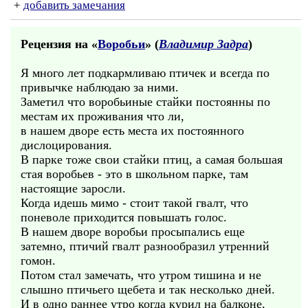
+
добавить замечания
Рецензия на «
Воробьи
» (
Владимир Задра
)
Я много лет подкармливаю птичек и всегда по
привычке наблюдаю за ними.
Заметил что воробьиные стайки постоянны по
местам их проживания что ли,
в нашем дворе есть места их постоянного
дислоцирования.
В парке тоже свои стайки птиц, а самая большая
стая воробьев - это в школьном парке, там
настоящие заросли.
Когда идешь мимо - стоит такой гвалт, что
поневоле приходится повышать голос.
В нашем дворе воробьи просыпались еще
затемно, птичий гвалт разнообразил утренний
гомон.
Потом стал замечать, что утром тишина и не
слышно птичьего щебета и так несколько дней.
И в одно раннее утро когда курил на балконе,