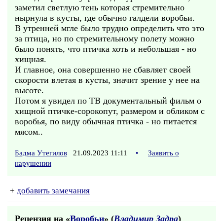
заметил светлую тень которая стремительно
нырнула в кусты, где обычно галдели воробьи.
В утренней мгле было трудно определить что это
за птица, но по стремительному полету можно
было понять, что птичка хоть и небольшая - но
хищная.
И главное, она совершенно не сбавляет своей
скорости влетая в кусты, значит зрение у нее на
высоте.
Потом я увидел по ТВ документальный фильм о
хищной птичке-сорокопут, размером и обликом с
воробья, по виду обычная птичка - но питается
мясом..
Бадма Утегилов
21.09.2023 11:11
•
Заявить о
нарушении
+
добавить замечания
Рецензия на «
Воробьи
» (
Владимир Задра
)