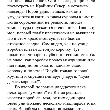
на товарняках с юга. Они как люди: приехали
посмотреть на Крайний Север, а остались
навсегда. Порой удивляешься, как они
умудряются выжить в таком суровом климате.
Когда сороковники не редкость, иногда
температура опускается и ещё ниже. Говорят,
мол, первый помёт практически не выживает.
Но в этом крохотном существе бьётся
отважное сердце! Сам видел, как на улице
воробей клевал хлебную корочку. Тут
подлетели четыре голубя и оттеснили его. Уж
не знаю, как воробей пролез между ними или
под ними, но он схватил клювом свою
корочку и полетел! Голуби только головой
крутили и спрашивали друг у друга: “Куда
делась корочка?”.
Во второй половине двадцатого века
некоторые “умники” из Китая решили
извести воробьёв, мол, от них один вред.
Было уничтожено несколько миллиардов этих
птах. Воробьям не давали возможность