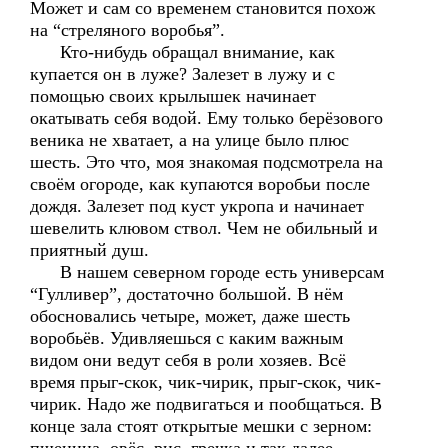
Может и сам со временем становится похож
на “стреляного воробья”.
Кто-нибудь обращал внимание, как
купается он в луже? Залезет в лужу и с
помощью своих крылышек начинает
окатывать себя водой. Ему только берёзового
веника не хватает, а на улице было плюс
шесть. Это что, моя знакомая подсмотрела на
своём огороде, как купаются воробьи после
дождя. Залезет под куст укропа и начинает
шевелить клювом ствол. Чем не обильный и
приятный душ.
В нашем северном городе есть универсам
“Гулливер”, достаточно большой. В нём
обосновались четыре, может, даже шесть
воробьёв. Удивляешься с каким важным
видом они ведут себя в роли хозяев. Всё
время прыг-скок, чик-чирик, прыг-скок, чик-
чирик. Надо же подвигаться и пообщаться. В
конце зала стоят открытые мешки с зерном: