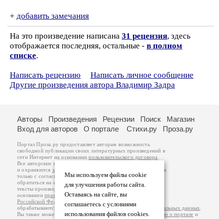
+
добавить замечания
На это произведение написана
31 рецензия
, здесь
отображается последняя, остальные -
в полном
списке
.
Написать рецензию
Написать личное сообщение
Другие произведения автора Владимир Задра
Авторы
Произведения
Рецензии
Поиск
Магазин
Вход для авторов
О портале
Стихи.ру
Проза.ру
Портал Проза.ру предоставляет авторам возможность
свободной публикации своих литературных произведений в
сети Интернет на основании
пользовательского договора
.
Все авторские права на произведения принадлежат авторам
и охраняются
законом
. Перепечатка произведений возможна
Мы используем файлы cookie
только с согласия его автора, к которому вы можете
обратиться на его авторской странице. Ответственность за
для улучшения работы сайта.
тексты произведений авторы несут самостоятельно на
Оставаясь на сайте, вы
основании
правил публикации
и
законодательства
Российской Федерации
. Данные пользователей
соглашаетесь с условиями
обрабатываются на основании
Политики обработки персональных данных
.
использования файлов cookies.
Вы также можете посмотреть более подробную
информацию о портале
и