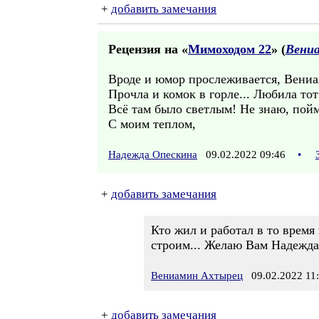
+
добавить замечания
Рецензия на «
Мимоходом 22
» (
Вени
Вроде и юмор прослеживается, Вениам
Прочла и комок в горле... Любила т
Всё там было светлым! Не знаю, пойм
С моим теплом,
Надежда Опескина
09.02.2022 09:46
•
+
добавить замечания
Кто жил и работал в то время
строим... Желаю Вам Надежда
Вениамин Ахтырец
09.02.2022 11
+
добавить замечания