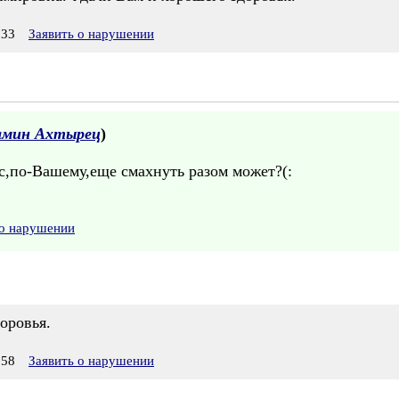
:33
Заявить о нарушении
амин Ахтырец
)
ас,по-Вашему,еще смахнуть разом может?(:
 о нарушении
оровья.
:58
Заявить о нарушении