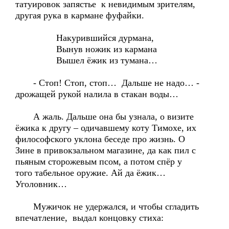
татуировок запястье к невидимым зрителям,
другая рука в кармане фуфайки.
Накурившийся дурмана,
Вынув ножик из кармана
Вышел ёжик из тумана…
- Стоп! Стоп, стоп… Дальше не надо… -
дрожащей рукой налила в стакан воды…
А жаль. Дальше она бы узнала, о визите
ёжика к другу – одичавшему коту Тимохе, их
философского уклона беседе про жизнь. О
Зине в привокзальном магазине, да как пил с
пьяным сторожевым псом, а потом спёр у
того табельное оружие. Ай да ёжик…
Уголовник…
Мужичок не удержался, и чтобы сгладить
впечатление, выдал концовку стиха: