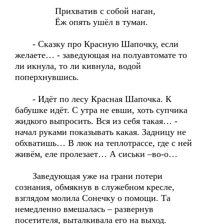
Прихватив с собой наган,
Ёж опять ушёл в туман.
- Сказку про Красную Шапочку, если
желаете… - заведующая на полуавтомате то
ли икнула, то ли кивнула, водой
поперхнувшись.
- Идёт по лесу Красная Шапочка. К
бабушке идёт. С утра не евши, хоть супчика
жидкого выпросить. Вся из себя такая… -
начал руками показывать какая. Задницу не
обхватишь… В люк на теплотрассе, где с ней
живём, еле пролезает… А сиськи –во-о…
Заведующая уже на грани потери
сознания, обмякнув в служебном кресле,
взглядом молила Сонечку о помощи. Та
немедленно вмешалась – развернув
посетителя, выталкивала его на выход.