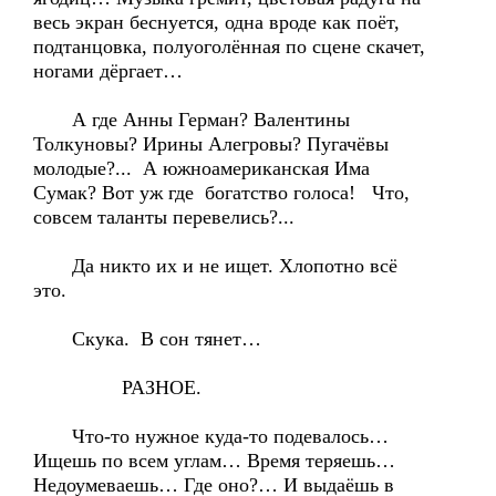
весь экран беснуется, одна вроде как поёт,
подтанцовка, полуоголённая по сцене скачет,
ногами дёргает…
А где Анны Герман? Валентины
Толкуновы? Ирины Алегровы? Пугачёвы
молодые?... А южноамериканская Има
Сумак? Вот уж где богатство голоса! Что,
совсем таланты перевелись?...
Да никто их и не ищет. Хлопотно всё
это.
Скука. В сон тянет…
РАЗНОЕ.
Что-то нужное куда-то подевалось…
Ищешь по всем углам… Время теряешь…
Недоумеваешь… Где оно?… И выдаёшь в