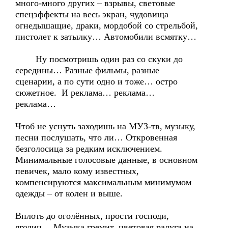
много-много других – взрывы, световые
спецэффекты на весь экран, чудовища
огнедышащие, драки, мордобой со стрельбой,
пистолет к затылку… Автомобили всмятку…
Ну посмотришь один раз со скуки до
середины… Разные фильмы, разные
сценарии, а по сути одно и тоже… остро
сюжетное. И реклама… реклама…
реклама…
Чтоб не уснуть заходишь на МУЗ-тв, музыку,
песни послушать, что ли… Откровенная
безголосица за редким исключением.
Минимальные голосовые данные, в основном
певичек, мало кому известных,
компенсируются максимальным минимумом
одежды – от колен и выше.
Вплоть до оголённых, прости господи,
ягодиц… Музыка гремит, цветовая радуга на