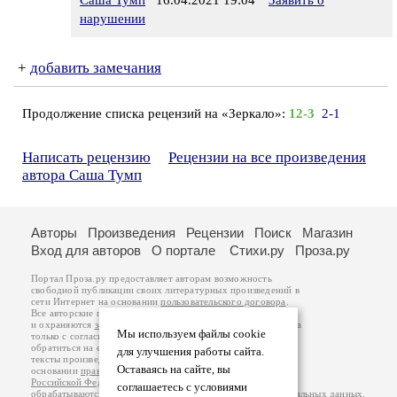
Саша Тумп
16.04.2021 19:04
Заявить о
нарушении
+
добавить замечания
Продолжение списка рецензий на «Зеркало»:
12-3
2-1
Написать рецензию
Рецензии на все произведения
автора Саша Тумп
Авторы
Произведения
Рецензии
Поиск
Магазин
Вход для авторов
О портале
Стихи.ру
Проза.ру
Портал Проза.ру предоставляет авторам возможность
свободной публикации своих литературных произведений в
сети Интернет на основании
пользовательского договора
.
Все авторские права на произведения принадлежат авторам
и охраняются
законом
. Перепечатка произведений возможна
Мы используем файлы cookie
только с согласия его автора, к которому вы можете
обратиться на его авторской странице. Ответственность за
для улучшения работы сайта.
тексты произведений авторы несут самостоятельно на
Оставаясь на сайте, вы
основании
правил публикации
и
законодательства
Российской Федерации
. Данные пользователей
соглашаетесь с условиями
обрабатываются на основании
Политики обработки персональных данных
.