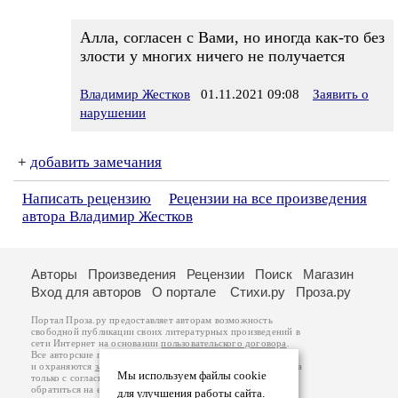
Алла, согласен с Вами, но иногда как-то без
злости у многих ничего не получается
Владимир Жестков
01.11.2021 09:08
Заявить о
нарушении
+
добавить замечания
Написать рецензию
Рецензии на все произведения
автора Владимир Жестков
Авторы
Произведения
Рецензии
Поиск
Магазин
Вход для авторов
О портале
Стихи.ру
Проза.ру
Портал Проза.ру предоставляет авторам возможность
свободной публикации своих литературных произведений в
сети Интернет на основании
пользовательского договора
.
Все авторские права на произведения принадлежат авторам
и охраняются
законом
. Перепечатка произведений возможна
Мы используем файлы cookie
только с согласия его автора, к которому вы можете
обратиться на его авторской странице. Ответственность за
для улучшения работы сайта.