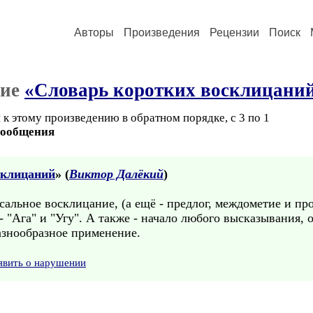
Авторы
Произведения
Рецензии
Поиск
ние
«Словарь коротких восклицани
к этому произведению в обратном порядке, с 3 по 1
сообщения
склицаний
» (
Виктор Далёкий
)
рсальное восклицание, (а ещё - предлог, междометие и п
 "Ага" и "Угу". А также - начало любого высказывания, о
разнообразное применение.
явить о нарушении