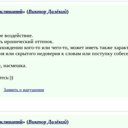
склицаний
» (
Виктор Далёкий
)
е воздействие.
ть иронический оттенок.
ахождении кого-то или чего-то, может иметь также характ
ия или скрытого недоверия к словам или поступку собес
е, насмешка.
есь:))
Заявить о нарушении
склицаний
» (
Виктор Далёкий
)