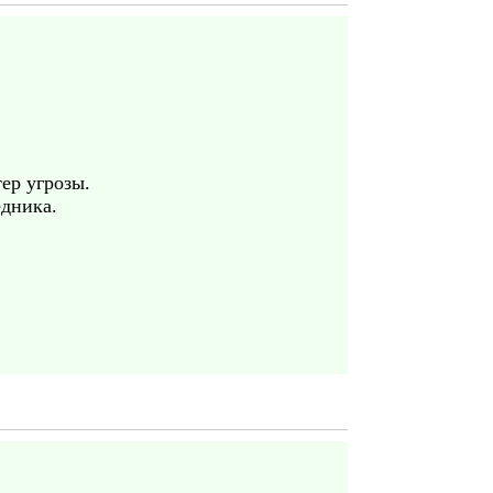
ер угрозы.
едника.