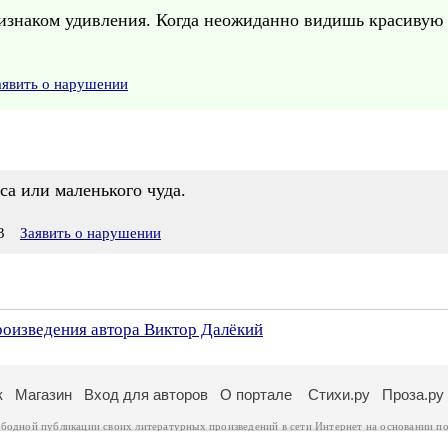
ризнаком удивления. Когда неожиданно видишь красивую п
аявить о нарушении
а или маленького чуда.
3
Заявить о нарушении
роизведения автора Виктор Далёкий
к
Магазин
Вход для авторов
О портале
Стихи.ру
Проза.ру
ободной публикации своих литературных произведений в сети Интернет на основании
по
ся
законом
. Перепечатка произведений возможна только с согласия его автора, к котором