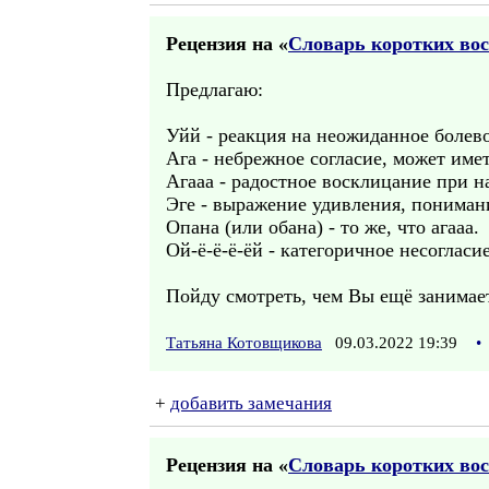
Рецензия на «
Словарь коротких во
Предлагаю:
Уйй - реакция на неожиданное болево
Ага - небрежное согласие, может име
Агааа - радостное восклицание при н
Эге - выражение удивления, пониман
Опана (или обана) - то же, что агааа.
Ой-ё-ё-ё-ёй - категоричное несогласи
Пойду смотреть, чем Вы ещё занимает
Татьяна Котовщикова
09.03.2022 19:39
•
+
добавить замечания
Рецензия на «
Словарь коротких во