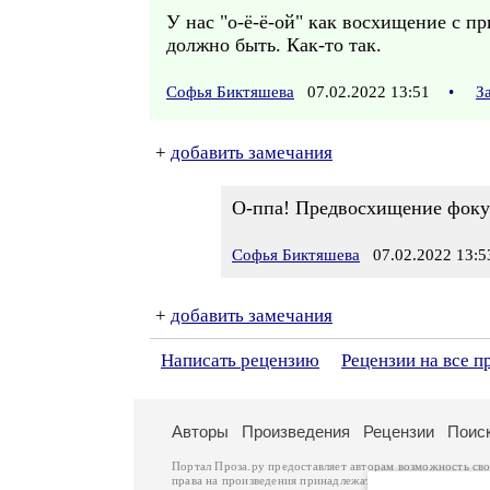
У нас "о-ё-ё-ой" как восхищение с п
должно быть. Как-то так.
Софья Биктяшева
07.02.2022 13:51
•
З
+
добавить замечания
О-ппа! Предвосхищение фокус
Софья Биктяшева
07.02.2022 13:5
+
добавить замечания
Написать рецензию
Рецензии на все п
Авторы
Произведения
Рецензии
Поис
Портал Проза.ру предоставляет авторам возможность св
права на произведения принадлежат авторам и охраняют