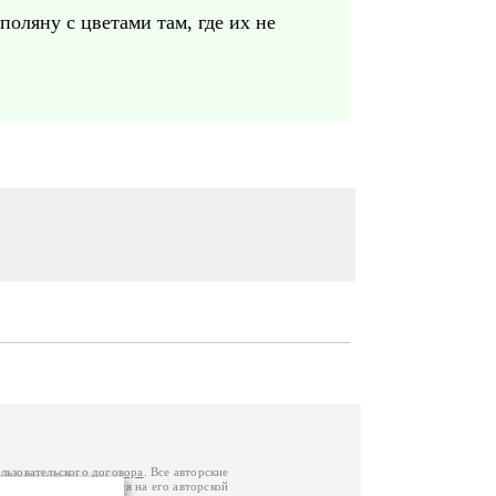
оляну с цветами там, где их не
льзовательского договора
. Все авторские
у вы можете обратиться на его авторской