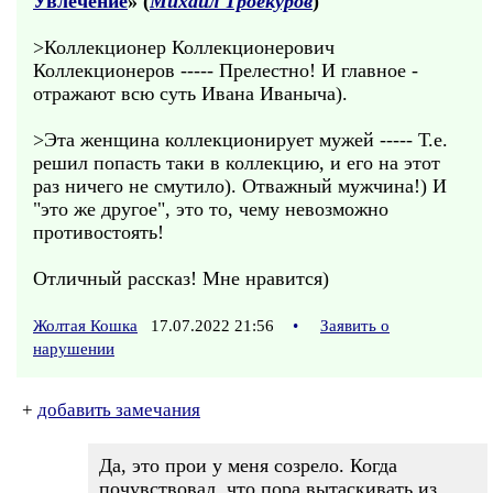
Увлечение
» (
Михаил Троекуров
)
>Коллекционер Коллекционерович
Коллекционеров ----- Прелестно! И главное -
отражают всю суть Ивана Иваныча).
>Эта женщина коллекционирует мужей ----- Т.е.
решил попасть таки в коллекцию, и его на этот
раз ничего не смутило). Отважный мужчина!) И
"это же другое", это то, чему невозможно
противостоять!
Отличный рассказ! Мне нравится)
Жолтая Кошка
17.07.2022 21:56
•
Заявить о
нарушении
+
добавить замечания
Да, это прои у меня созрело. Когда
почувствовал, что пора вытаскивать из