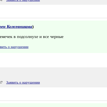
рен Кожевникова
)
емечек в подсолнухе и все черные
явить о нарушении
47
Заявить о нарушении