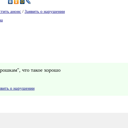
6
стить анонс
/
Заявить о нарушении
ва
рошкам", что такое хорошо
явить о нарушении