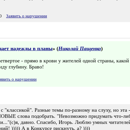
0
Заявить о нарушении
ает надежды в планы
» (
Николай Пащенко
)
етвертое - прямо в крови у жителей одной страны, какой
иду глубину. Браво!
явить о нарушении
с "классикой". Разные темы по-разному на слуху, но эта -
 НОВЫЕ слова подобрать. "Невозможно придумать что-либо
.."(с)я, давно. Спасибо, Игорь. Люблю умных читателей
ий! ))))) А в Конкурсе рискнуть, а? ))))