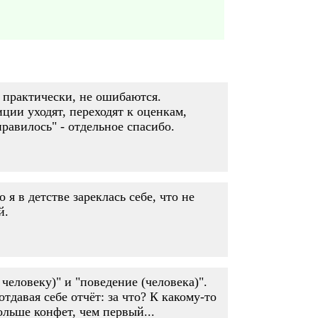
, практически, не ошибаются.
иции уходят, переходят к оценкам,
авилось" - отдельное спасибо.
 я в детстве зареклась себе, что не
й.
человеку)" и "поведение (человека)".
тдавая себе отчёт: за что? К какому-то
ольше конфет, чем первый...