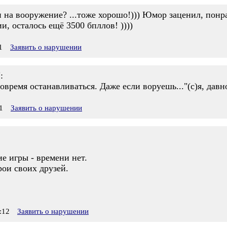
и на вооружение? ...тоже хорошо!))) Юмор заценил, понр
, осталось ещё 3500 бпллов! ))))
1
Заявить о нарушении
:
овремя останавливаться. Даже если воруешь..."(с)я, давн
1
Заявить о нарушении
ие игры - времени нет.
рои своих друзей.
:12
Заявить о нарушении