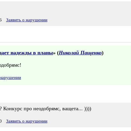
6
Заявить о нарушении
ает надежды в планы
» (
Николай Пащенко
)
одобрямс!
 нарушении
 Конкурс про неодобрямс, ващета... ))))
0
Заявить о нарушении