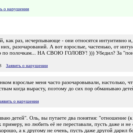
ть о нарушении
ей, как раз, исчерпывающе - они относятся интуитивно и
 них, разочарований. А вот взрослые, частенько, от инту
по полочкам... НА СВОЮ ГОЛОВУ! ))) Убедил? За "понр
3
Заявить о нарушении
ёнком взрослые меня часто разочаровывали, настолько, что
ствам когда вырасту, поэтому до сих пор обманываю дете
аявить о нарушении
ваю детей". Оль, вы путаете два понятия: "отношение (к 
 примеру, но любить её не переставали, пусть даже и не о
орошо, а к другому не очень, пусть даже другой дарил б