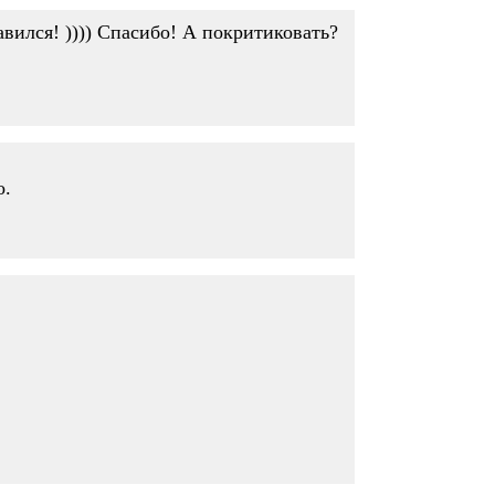
авился! )))) Спасибо! А покритиковать?
о.